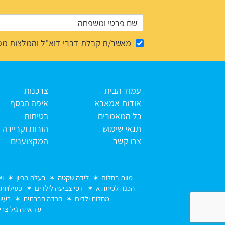
מאשר/ת קבלת דברי דוא"ל והמלצות מפ
עמוד הבית
צרכנות
אודות אמאבא
איפה הכסף
כל המאמרים
בטיחות
תנאי שימוש
הורות וקריירה
צרו קשר
המקצוענים
מוות בחלום
לידה שקטה
רעלת הריון
וי
הכנה לכיתה א
דפי צביעה לילדים
פעילויות
מחלות ילדים
חרדה חברתית
רעיו
עד איזה גיל צרי