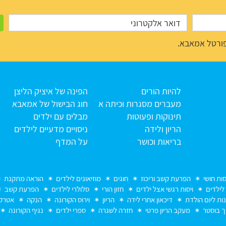
ורטל אמאבא.
להיות הורים
הפינה של איציק הליצן
מעברים מסגרות וכיתה א
חוג הבישול של אמאבא
תינוקות ופעוטות
מבלים עם ילדים
הריון ולידה
ניסויים מדעיים לילדים
בריאות וכושר
על המדף
סות חושי
הפרעת קשב וריכוז
חוגים
מוזיאונים לילדים
הוראה מתקנת
 לילדים
ויסות רגשי אצל ילדים
חזון הורי
סלולרי לילדים
הפרעת קשב
נות ליום הולדת
דיכאון אחרי לידה
הריון
וירוס הקורונה
הנקה
אטרקצ
ך בוסטר
מעקב הריון פרטי
חזרה לשגרה
ספרי ילדים
נגיף הקורונה