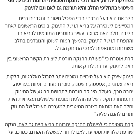
במחלקת יולדות, אומרת כי להנקה הטבעית יתרונות רבים על פני
השימוש בתחליפי החלב והיא תורמת גם לאם וגם לתינוק.
חלב אם הוא בעל הרכב ייחודי המכיל חיסונים ונוגדנים רבים
המסייעים לשמירה על בריאותו של התינוק. בימים הראשונים לאחר
הלידה, חלב האם מרוכז ועשיר בחומרים התורמים לבריאותו
והתפתחותו של התינוק ובהמשך רמות השומן והנוגדנים בחלב
משתנות ומותאמות לצרכי התינוק הגדל.
קרת אומרת כי "פעולת ההנקה תורמת ליצירת הקשר הראשוני בין
האם לתינוק ועוזרת לחזק אותו.
תינוק שינק הוא בעל סיכויים נמוכים יותר לסבול מאלרגיות, דלקות
ריאה ואוזניים, אסטמה, השמנה, סוכרת נעורים ומוות בעריסה.
יתרה מכך, פעולת היניקה תורמת לתחושת הרוגע של התינוק,
התפתחות תקינה של פה והלסת ומונעת שלשולים ועצירויות היות
וחלב האם מותאם בצורה המיטבית למערכת העיכול של התינוק
ותורם להגנה עליה."
קרת מוסיפה כי לפעולת ההנקה יתרונות בריאותיים גם לאם:
הנקה
שורפת קלוריות ומסייעת לאם לחזור למשקלה הקודם. כמו כן,
על