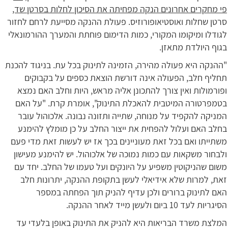
פי
מחקרים אחרונים הנקה מפחיתה את הסיכון לחלות בסרטן שד,
סרטן שחלות ואוסטיאופורוזיס. פעולת ההנקה מסייעת לרחם לחזור
לגודלו ומיקומו המקורי, כמות הדימום פוחתת והמערך ההורמונאלי
בגוף היולדת מתאזן.
"ההנקה היא פעולה מהירה, הזמינה לתינוק בכל עת. בניגוד להכנת
תחליף חלב, הפעולה אינה דורשת הוצאת כספים על בקבוקים
ופורמולות ואין צורך להתכונן אליה מראש, היות וחלב האם נמצא
בטמפרטורה המיטבית להאכלת התינוק", אומרת קרת. "על האם
המניקה להקפיד על מנוחה, שתייה ותזונה נבונה. אלכוהול עובר
בחלב האם ועלול להפחית את ייצור החלב על כן מומלץ להימנע
משתייתו ואם בכל זאת מעוניינים בכך אז יש לעשות זאת מדי פעם
ולבחור משקאות עם כמות נמוכה של אלכוהול. יש להימנע מעישון
משום שהניקוטין משפיע על היונקים ועל טעמו של החלב. יחד עם
זאת, למרות שלא אידיאלי לעשן בתקופת ההנקה, יתרונות חלב
האם לתינוק ברורים ולכן עדיף להניק תוך הפחתה במספר
הסיגריות לעד 10 ביום ולעשן מייד לאחר ההנקה.
המלצת משרד הבריאות היא להניק את התינוק באופן בלעדי עד