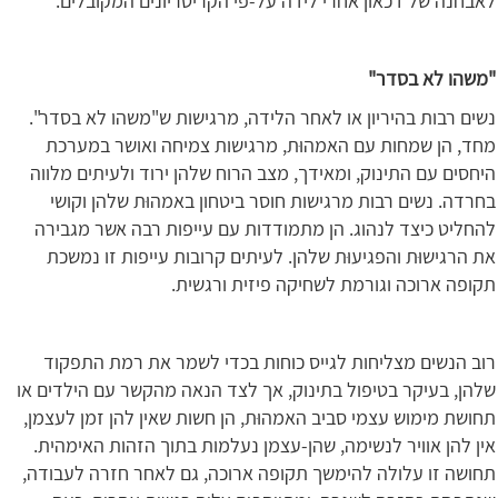
לאבחנה של דכאון אחרי לידה על-פי הקריטריונים המקובלים.
"משהו לא בסדר"
נשים רבות בהיריון או לאחר הלידה, מרגישות ש"משהו לא בסדר".
מחד, הן שמחות עם האמהוּת, מרגישות צמיחה ואושר במערכת
היחסים עם התינוק, ומאידך, מצב הרוח שלהן ירוד ולעיתים מלווה
בחרדה. נשים רבות מרגישות חוסר ביטחון באמהוּת שלהן וקושי
להחליט כיצד לנהוג. הן מתמודדות עם עייפות רבה אשר מגבירה
את הרגישוּת והפגיעוּת שלהן. לעיתים קרובות עייפות זו נמשכת
תקופה ארוכה וגורמת לשחיקה פיזית ורגשית.
רוב הנשים מצליחות לגייס כוחות בכדי לשמר את רמת התפקוד
שלהן, בעיקר בטיפול בתינוק, אך לצד הנאה מהקשר עם הילדים או
תחושת מימוש עצמי סביב האמהוּת, הן חשות שאין להן זמן לעצמן,
אין להן אוויר לנשימה, שהן-עצמן נעלמות בתוך הזהות האימהית.
תחושה זו עלולה להימשך תקופה ארוכה, גם לאחר חזרה לעבודה,