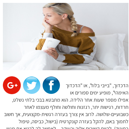
הדכדוך, "בייבי בלוז", או "הדכדוך
האימהי", מופיע ימים ספורים או
אפילו מספר שעות אחר הלידה. הוא מתבטא בבכי בלתי נשלט,
חרדות, רגישות יתר, רגזנות וחולשה וחולף מעצמו לאחר
כשבועיים-שלושה. לרוב אין צורך בעזרה רגשית-מקצועית, אך חשוב
לתמוך באם, להקל בעזרה קונקרטית (בישול, כביסה, טיפול
בתינוק), להיות קשובים אליה ובעיקר – לאפשר לה לבטא את מגוון