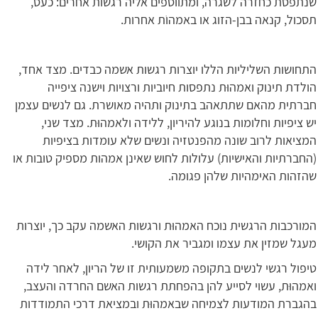
שנתפסת כחזרה לשגרה, ומתווספים אליה רגשות אחרים: כעס,
תסכול, קנאה בבן-הזוג או באמהוֹת אחרות.
התחושות השליליות הללו יוצרות רגשות אשמה כבדים. מצד אחד,
הולדת תינוק ואמהוּת נתפסות חיוביות ורצויות וישנה ציפייה
חברתית מהאם שתתאהב בתינוק ותהיה מאושרת. גם לנשים עצמן
יש ציפיות וחלומות בנוגע להיריון, ללידה ולאמהוּת. מצד שני,
המציאות לרוב שונה מהפנטזיה ונשים שלא עומדות בציפיות
(החברתיות והאישיות) עלולות לחוש שאינן אמהות מספיק טובות או
שהזהות האימהיות שלהן פגומה.
המורכבות הרגשית נוכח האמהוּת ורגשות האשמה עקב כך, יוצרות
מעגל שמזין את עצמו ומגביר את הקושי.
טיפול רגשי לנשים בתקופה משמעותית זו של הריון, לאחר לידה
ואמהוּת, עשוי לסייע להן בהפחתת רגשות האשם החרדה והעצב,
בהגברת המודעות לצמיחה שבאמהוּת ובמציאת דרכי התמודדות