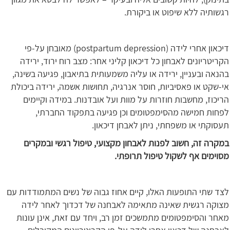
רגשותיה ללא שיפוט או ביקורת.
דיכאון אחרי לידה (postpartum depression) מאובחן על-פי
הקריטריונים לאבחון כל דיכאון קליני אחר: מצב רוח ירוד, ירידה
בהנאה ובעניין, ירידה או עליה משמעותית בתיאבון, פגיעה בשינה,
אי-שקט או פאסיביות, חוסר אנרגיה, תחושות אשמה, ירידה ביכולת
הריכוז, מחשבות חוזרות על מוות ועל אובדנות. במידה וקיימים
לפחות חמישה מהסימפטומים וכן פגיעה בתפקוד החברתי,
תעסוקתי או משפחתי, ניתן לאבחן דיכאון.
במקרה זה, חשוב לפנות לאבחון מקצועי, טיפול רגשי ובמקרים
מסוימים אף לשקול טיפול תרופתי.
לצד שתי התופעות האלו, קיים אחוז גבוה של נשים המתמודדות עם
מצוקה רגשית שאינה מתאימה לאבחנה של דכדוך לאחר לידה
מאחר והסימפטומים מתמשכים זמן רב, ויחד עם זאת, אינן עונות