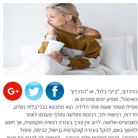
הדכדוך, "בייבי בלוז", או "הדכדוך
האימהי", מופיע ימים ספורים או
אפילו מספר שעות אחר הלידה. הוא מתבטא בבכי בלתי נשלט,
חרדות, רגישות יתר, רגזנות וחולשה וחולף מעצמו לאחר
כשבועיים-שלושה. לרוב אין צורך בעזרה רגשית-מקצועית, אך חשוב
לתמוך באם, להקל בעזרה קונקרטית (בישול, כביסה, טיפול
בתינוק), להיות קשובים אליה ובעיקר – לאפשר לה לבטא את מגוון