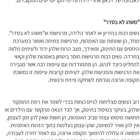
לאבחנה של דכאון אחרי לידה על-פי הקריטריונים המקובלים.
"משהו לא בסדר"
נשים רבות בהיריון או לאחר הלידה, מרגישות ש"משהו לא בסדר".
מחד, הן שמחות עם האמהוּת, מרגישות צמיחה ואושר במערכת
היחסים עם התינוק, ומאידך, מצב הרוח שלהן ירוד ולעיתים מלווה
בחרדה. נשים רבות מרגישות חוסר ביטחון באמהוּת שלהן וקושי
להחליט כיצד לנהוג. הן מתמודדות עם עייפות רבה אשר מגבירה
את הרגישוּת והפגיעוּת שלהן. לעיתים קרובות עייפות זו נמשכת
תקופה ארוכה וגורמת לשחיקה פיזית ורגשית.
רוב הנשים מצליחות לגייס כוחות בכדי לשמר את רמת התפקוד
שלהן, בעיקר בטיפול בתינוק, אך לצד הנאה מהקשר עם הילדים או
תחושת מימוש עצמי סביב האמהוּת, הן חשות שאין להן זמן לעצמן,
אין להן אוויר לנשימה, שהן-עצמן נעלמות בתוך הזהות האימהית.
תחושה זו עלולה להימשך תקופה ארוכה, גם לאחר חזרה לעבודה,