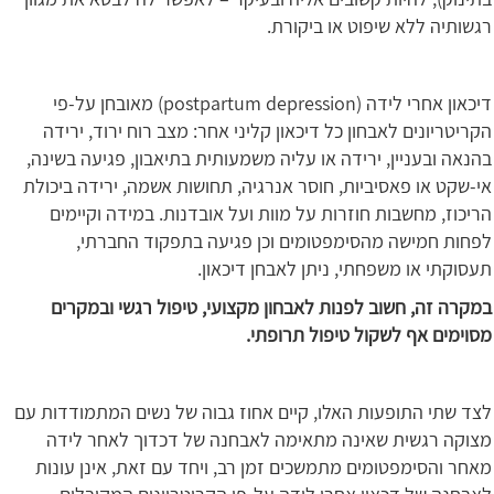
רגשותיה ללא שיפוט או ביקורת.
דיכאון אחרי לידה (postpartum depression) מאובחן על-פי
הקריטריונים לאבחון כל דיכאון קליני אחר: מצב רוח ירוד, ירידה
בהנאה ובעניין, ירידה או עליה משמעותית בתיאבון, פגיעה בשינה,
אי-שקט או פאסיביות, חוסר אנרגיה, תחושות אשמה, ירידה ביכולת
הריכוז, מחשבות חוזרות על מוות ועל אובדנות. במידה וקיימים
לפחות חמישה מהסימפטומים וכן פגיעה בתפקוד החברתי,
תעסוקתי או משפחתי, ניתן לאבחן דיכאון.
במקרה זה, חשוב לפנות לאבחון מקצועי, טיפול רגשי ובמקרים
מסוימים אף לשקול טיפול תרופתי.
לצד שתי התופעות האלו, קיים אחוז גבוה של נשים המתמודדות עם
מצוקה רגשית שאינה מתאימה לאבחנה של דכדוך לאחר לידה
מאחר והסימפטומים מתמשכים זמן רב, ויחד עם זאת, אינן עונות