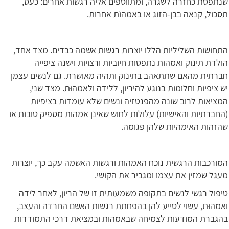
שנתפסת כחזרה לשגרה, ומתווספים אליה רגשות אחרים: כעס,
תסכול, קנאה בבן-הזוג או באמהוֹת אחרות.
התחושות השליליות הללו יוצרות רגשות אשמה כבדים. מצד אחד,
הולדת תינוק ואמהוּת נתפסות חיוביות ורצויות וישנה ציפייה
חברתית מהאם שתתאהב בתינוק ותהיה מאושרת. גם לנשים עצמן
יש ציפיות וחלומות בנוגע להיריון, ללידה ולאמהוּת. מצד שני,
המציאות לרוב שונה מהפנטזיה ונשים שלא עומדות בציפיות
(החברתיות והאישיות) עלולות לחוש שאינן אמהות מספיק טובות או
שהזהות האימהיות שלהן פגומה.
המורכבות הרגשית נוכח האמהוּת ורגשות האשמה עקב כך, יוצרות
מעגל שמזין את עצמו ומגביר את הקושי.
טיפול רגשי לנשים בתקופה משמעותית זו של הריון, לאחר לידה
ואמהוּת, עשוי לסייע להן בהפחתת רגשות האשם החרדה והעצב,
בהגברת המודעות לצמיחה שבאמהוּת ובמציאת דרכי התמודדות