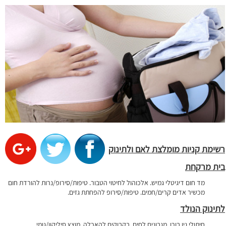
רשימת קניות מומלצת לאם ולתינוק
בית מרקחת
מד חום דיגיטלי גמיש.
אלכוהול לחיטוי הטבור.
טיפות/סירופ/נרות להורדת חום
מכשיר אדים קרים/חמים.
טיפות/סירופ להפחתת גזים.
לתינוק הנולד
חיתולי ניו בורן.
מגבונים לחים.
בקבוקים להאכלה.
מוצץ סיליקון/גומי.