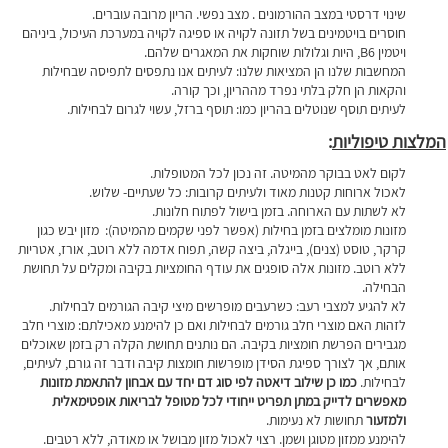
שינוי דרסטי במצב ההורמונים .
מצב נפשי.
הריון מרובה עוברים.
חוסרים בויטמינים בשל תזונה לקויה או ספיגה לקויה במערכת העיכול, ביניהם
ויטמין B6, היות וגלולות שוחקות את המאגרים שלהם.
המחשבות שלנו הן המציאות שלנו: לעיתים אנו נתפסים לתפיסה שבחילות
והקאות הן חלק בלתי נפרד מההריון, וכך קורה.
לעיתים תוסף שנוטלים בהריון כמו: תוסף ברזל, עשוי לגרום לבחילות.
המלצות טיפוליות
:
לקום לאט בבוקר מהמיטה. זה נכון לכל המטופלות.
לאכול ארוחות קטנות מאוד ולעיתים קרובות: כל שעתיים- שלוש.
לא לשתות עם הארוחה.
בזמן בישול לפתוח חלונות.
מזונות מומלצים בזמן בחילות (אפשר לפני שקמים מהמיטה): מזון יבש כגון
קרקר, טוסט (צנים), בייגלה, ביצה קשה, תפוח אדמה ללא רוטב, אורז, אטריות
ללא רוטב. מזונות אלה סופגים את עודף החומציות בקיבה ומקלים על תחושת
הבחילה.
לא להגיע למצבי רעב: כשרעבים מופרשים מיצי קיבה הגורמים לבחילות.
לזהות האם מוצרי חלב גורמים לבחילות ואם כן להימנע מאכילתם: מוצרי חלב
מגבירים הפרשת חומציות בקיבה. הם נותנים תחושת הקלה רק בזמן שאוכלים
אותם, אך לצורך ספיגת הסידן מופרשות חומצות קיבה ודבר זה גורם, לעיתים,
לבחילות.
כמו כן שילוב דיאטה לפי סוג דם יחד עם אבחון להתאמת
מזונות
מאפשרים לדייק במתן תפריט ייחודי לכל מטופל לבריאות אופטימאלית
ולמזעור
תחושות לא נעימות.
להימנע ממזון מטוגן ושמן.
רצוי לאכול מזון מבושל או מאודה, ללא רטבים.