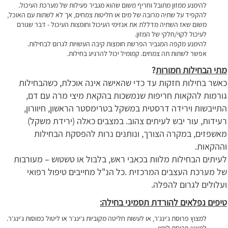
להימנע ממזון מתובל וחריף משום שהוא מגביר פעילות של מערכת העיכול.
להקפיד על שתיה מרובה של מים או חליטות צמחים, אך לא לשתות עם האוכל,
משום שאז השתיה מדללת את אנזימי העיכול וחומצות העיכול - דבר שגורם
לעיכול לקוי/חלקי של המזון.
להימנע מקפה המגביר הפרשת חומצות קיבה העשויות לגרום לבחילות.
אפשר לשתות תה צמחים. קמומיל יכול להרגיע בחילות.
מתי הבחילות חמורות
?
כאשר בחילות חזקות עד כדי שהאישה אינה אוכלת, כשהבחילות
גורמות להקאות חריפות שנמשכות בהקאת מיצי מרה עם דם,
התייבשות וירידה דרסטית במשקל בטרימסטר הראשון, חיוורון,
רעידות, עור יבש לעיתים צהוב. במצבים כאלה (ירידת משקל)
מאשפזים, במקרה הצורך, ונותנים נרות להפסקת הבחילות
וההקאות.
לעיתים הבחילות מלוות בכאבי ראש, בלבול או טשטוש – מעורבות
של מערכת העצבים המרכזית .כל הנ"ל מחייבים טיפול רפואי
ועלולים לגרום להפלה.
טיפים נפלאים להורדת תסמיני בחילה:
למצוץ פרוסת ג‘ינג‘ר, או לעשות חליטה מקוביות ג‘ינג‘ר או ליטול כמוסות ג‘ינג‘ר.