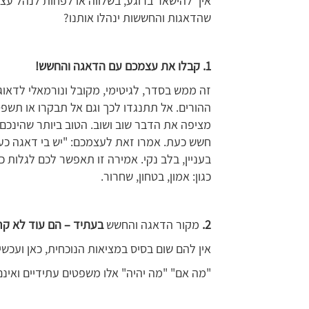
איך להישאר ברוגע, בשלווה או לפחות לנהל עצ
שהדאגות והחששות ינהלו אותנו?
1
. קבלו את עצמכם עם הדאגה והחשש!
זה ממש בסדר, לגיטימי, מקובל ונורמאלי לדאו
ההורים. אל תתנגדו לכך וגם אל תבקרו או תשפ
מציפה את הדבר שוב ושוב. הטוב ביותר שהינכם 
חשש כעת. אמרו זאת לעצמכם: "יש בי דאגה כעת, 
בעניין, בלב נקי. אמירה זו תאפשר לכם לגלות 
כגון: אמון, בטחון, שחרור.
2
.
מקור הדאגה והחשש
בעתיד – הם עוד לא קר
אין להם שום בסיס במציאות הנוכחית, כאן ועכשיו
"מה אם" "מה יהיה" אלו משפטים עתידיים ואינם