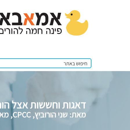
דאגות וחששות אצל הור
מאת: שני הורוביץ, CPCC, מאמנת ילדים והורים, מנחת קבוצות וסדנאות.