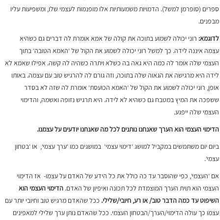
ספרים (סופרמן למשל). הדמויות משמעותיות אלו מופנמות לעצמי שלו, ומשפיעות עליו
מבפנים.
לדוגמא:
רוני יכולה לשמוע בתוכה את קולה של אמא אומרת לה דברים גם כשהיא
עצמה איננה לידה. כך למשל רוני יכולה לשמוע את הקול של ‘האמא הטובה‘ בתוך
העצמי שלה אומר לה כמה היא גאה בה כשלא ויתרה כשהיה לה קשה. אפילו שאמא לא
לידה היא מרגישה את הגאוה שלה בתוכה, וזה גורם לה להרגיש טוב עם עצמה. באותו
אופן, רוני יכולה לשמוע את הקול של ‘האמא הכועסת‘ אומרת לה שזה לא בסדר
ששפכה את המיץ במטבח גם כשהיא לא לידה. היא תרגיש נזופה ואשמה, והדימוי
העצמי שלה ייפגע.
הדימוי העצמי הוא
הערך
שאנחנו נותנים לכל מה שאנחנו יודעים על עצמנו.
ביום יום משתמשים במקביל למושג ‘דימוי עצמי‘ במושגים כמו ‘ערך עצמי‘, או ‘בטחון
עצמי‘.
אם ‘העצמי‘, כפי שהוסבר עד כה כולל את כל הידע של האדם על עצמו- אז הדימוי
העצמי הוא תוית הערך המוצמדת לכל תכונה ואיפיון של האדם.
הדימוי העצמי הוא
השיפוט עד כמה הדבר טוב/ או רע, חיובי/שלילי.
ככל שהאדם מרגיש טוב וחיובי יותר עם
עצמו כך עולה הדימוי/הערך/הבטחון העצמי. ככל שהאדם נותן ערך שלילי למאפינים