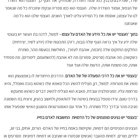
שלד, שעליו בונים בנין. כמו עמוד השדרה, שמחזיק את הגוף כך העצמי הוא ‘השלד
של הנפש‘, ועמוד השדרה שלה. העצמי הוא כמו ספריה ענקית שזוכרת כל מה שנאמר
לנו על עצמנו, אוספת את כל המידע עלינו לאורך השנים. העצמי שלנו הוא כל מה
שאנחנו!
בתוך
‘
העצמי
‘
יש את כל הידע של האדם על עצמו -
למשל, לדנה בת העשר יש בעצמי
שלה ידע על איך נראה הגוף שלה (גבוה, רזה) התכונות שלה (יודע לשיר, יצירתית)
החלקים החזקים שלה (חכמה, אוהבת לעזור) , החולשות (כועסת מהר, מותרת
כשקשה). מה אוהבת (סרטים, ספורט) מה לא אוהבת (להשתעמם, לימודים). מה מפחיד
אותה, מה משמח אותה, הדעות שלה ועוד ועוד
‘
בעצמי
‘
יש את כל דרכי הפעולה של של האדם
. הדרכים הייחודיות לו באמצעותן הוא
משיג את מטרותיו. למשל, רון, מצליח להשיג הכל מאמא שלו כשהוא בוכה ואומלל, והיא
מרחמת עליו. המניפולציה עובדת. מאבא הוא מצליח להשיג דברים כשהוא מתעקש
בדרכי נועם. עידו מטפל בבעיות בשיטה של להתאפק ולחשוב בהגיון, ורונית בת השמונה
מגיבה מהר ובדרך כלל מוותרת. כל אחד עם האסטרטגיות והסגנון האישי שמפעיל אותו
‘
בעצמי
‘
יש נציגים מופנמים של כל הדמויות
החשובות לאדם בחייו
.
הנציגים הפנימיים הם דמויות, שקיימות באמת בחייו של האדם- הורים, אחים, בני זוג,
ילדים, מורים. דמויות מהעבר (אנשים שנפטרו או שעזבו) או דמויות דמיוניות מסרטים או