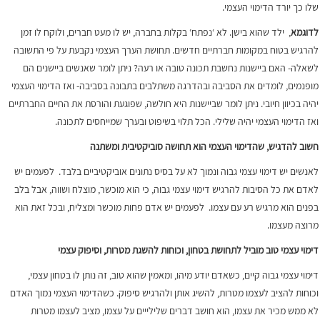
שלו כך יורד הדימוי העצמי.
לדוגמא
, ילד שהוא בישן. לא ‘נפתח‘ בקלות בחברה, יש לו מעט חברים, ולוקח לו זמן
להרגיש בטוח במקומות חברתיים חדשים. תחושת הערך העצמי נקבעת על פי התשובה
לשאלה- האם ביישנות נחשבת תכונה טובה או רעה? ניתן לומר שאנשים ביישנים הם
מופנמים, לומדים את הסביבה ובהדרגה משתלבים בתבונה בסביבה- ואז הדימוי העצמי
יהיה בכיוון חיובי. ניתן לומר שביישנות היא חולשה, שפוגעת והורסת את החיים החברתיים
ואז הדימוי העצמי יהיה שלילי. הכל תלוי בשיפוט ובערך שמייחסים לתכונה.
חשוב להדגיש, שהדימוי העצמי הוא תחושה סוביקטיבית ומשתנה
לאנשים יש דימוי עצמי גבוה ונמוך לא על בסיס נתונים אוביקטיביים בלבד. לפעמים יש
לאדם את כל הסיבות להרגיש דימוי עצמי גבוה, כי הוא מוכשר, מוצלח ושווה, אבל בלב
בפנים הוא מרגיש רע עם עצמו. לפעמים יש אדם פחות מוכשר ומצליח, ובכל זאת הוא
מרוצה מעצמו.
דימוי עצמי טוב מוביל לתחושת בטחון, וכוחות להשגת מטרות, וסיפוק עצמי
דימוי עצמי גבוה קיים, כשאדם יודע מיהו, ומאמין שהוא טוב, זה נותן לו בטחון עצמי,
וכוחות להציב לעצמו מטרות, להשיג אותן ולהרגיש סיפוק. כשהדימוי העצמי נמוך האדם
לא ממש מכיר את עצמו, הוא חושב דברים שלילייים על עצמו, מציב לעצמו מטרות