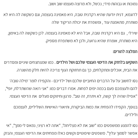
נמוכות או גבוהות מידי, נכשל, ולא מרוצה מעצמו שוב ושוב.
לדוגמא, דנית יודעת שהיא רקדנית טובה, היא מאמינה בעצמה, וגם כשקשה לה היא לא
מוותרת, מתאמנת עוד , ומשפרת את יכולת הריקוד שלה
שירלי , גם היא רקדנית טובה, אבל היא לא מאמינה בעצמה. לכן כשקשה לה באימון,
היא מוותרת, אומרת שהיא גרועה, ולכן לא משתפרת מספיק.
המלצה להורים:
השקיעו בלחזק את הדימוי העצמי שלכם ושל הילדים
. כמו שמצחצחים שיניים ומסדרים
את הבית, אוכלים ומתקלחים, כך גם תחזוקת הגוף צריכה להיות חלק מהשגרה.
נסו לחשוב על על הדברים החיוביים שלכם ושל ילדיכם - והקפידו לומר ‘מילה טובה‘
להם ולעצמכם פעם בכמה ימים לפחות. אמרו דברים כמו: "אני רואה שהשתדלת, יופי",
"אפילו שהיה לך קשה, לא ויתרת, זה טוב". פרגון וחיזוקים מעלים את הדימוי העצמי.
בנוסף, הקפידו להפחית את כמות הביקורת, ותיאורי האישיות השליליים, לעצמכם
ולילדים.
נסו להמנע ממשפטים כמו "שוב את לא מצליחה", "אתה לא רציני, נמאס לי ממך", "אי
אפשר לסמוך עליך". משפטים שיפוטיים וקשים כאלו מפחיתים את הדימוי העצמי, והנזק