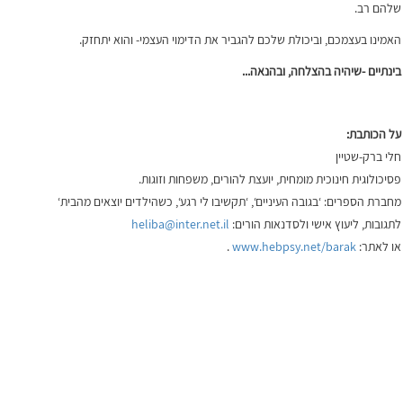
שלהם רב.
האמינו בעצמכם, וביכולת שלכם להגביר את הדימוי העצמי- והוא יתחזק.
בינתיים
-
שיהיה
בהצלחה
,
ובהנאה
...
על הכותבת:
חלי ברק-שטיין
פסיכולוגית חינוכית מומחית, יועצת להורים, משפחות וזוגות.
מחברת הספרים: ‘בגובה העיניים‘, ‘תקשיבו לי רגע‘, כשהילדים יוצאים מהבית‘
לתגובות, ליעוץ אישי ולסדנאות הורים:
heliba@inter.net.il
או לאתר:
www.hebpsy.net/barak
.