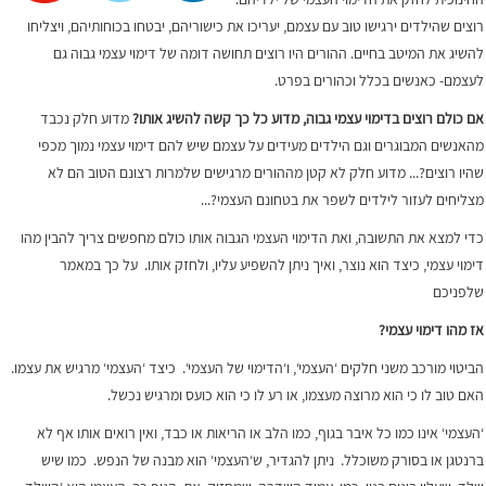
רוצים שהילדים ירגישו טוב עם עצמם, יעריכו את כישוריהם, יבטחו בכוחותיהם, ויצליחו
להשיג את המיטב בחיים. ההורים היו רוצים תחושה דומה של דימוי עצמי גבוה גם
לעצמם- כאנשים בכלל וכהורים בפרט.
אם כולם רוצים בדימוי עצמי גבוה, מדוע כל כך קשה להשיג
אותו?
מדוע חלק נכבד
מהאנשים המבוגרים וגם הילדים מעידים על עצמם שיש להם דימוי עצמי נמוך מכפי
שהיו רוצים?... מדוע חלק לא קטן מההורים מרגישים שלמרות רצונם הטוב הם לא
מצליחים לעזור לילדים לשפר את בטחונם העצמי?...
כדי למצא את התשובה, ואת הדימוי העצמי הגבוה אותו כולם מחפשים צריך להבין מהו
דימוי עצמי, כיצד הוא נוצר, ואיך ניתן להשפיע עליו, ולחזק אותו. על כך במאמר
שלפניכם
אז מהו דימוי עצמי?
הביטוי מורכב משני חלקים ‘העצמי‘, ו‘הדימוי של העצמי‘. כיצד ‘העצמי‘ מרגיש את עצמו.
האם טוב לו כי הוא מרוצה מעצמו, או רע לו כי הוא כועס ומרגיש נכשל.
‘העצמי‘ אינו כמו כל איבר בגוף, כמו הלב או הריאות או כבד, ואין רואים אותו אף לא
ברנטגן או בסורק משוכלל. ניתן להגדיר, ש‘העצמי‘ הוא מבנה של הנפש. כמו שיש