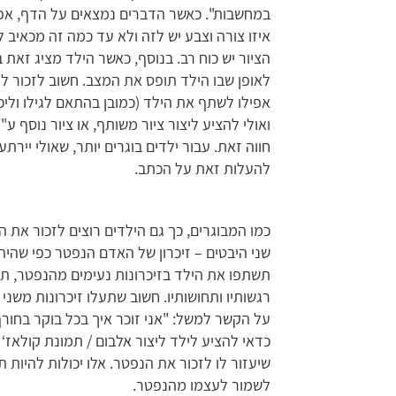
במחשבות". כאשר הדברים נמצאים על הדף, אפ
איזו צורה וצבע יש לזה ולא עד כמה זה מכאיב ל
הציור יש כוח רב. בנוסף, כאשר הילד מציג זאת ב
לאופן שבו הילד תופס את המצב. חשוב לזכור ל
אפילו לשתף את הילד (כמובן בהתאם לגילו ולי
ואולי להציע ליצור ציור משותף, או ציור נוסף ע
חווה זאת. עבור ילדים בוגרים יותר, שאולי ייר
להעלות זאת על הכתב.
כמו המבוגרים, כך גם הילדים רוצים לזכור את 
שני היבטים – זיכרון של האדם הנפטר כפי שהיה
תשתפו את הילד בזיכרונות נעימים מהנפטר, תוכל
רגשותיו ותחושותיו. חשוב שתעלו זיכרונות משני
על הקשר למשל: "אני זוכר איך בכל בוקר בחורף
כדאי להציע לילד ליצור אלבום / תמונת קולאז‘
שיעזור לו לזכור את הנפטר. אלו יכולות להיות 
לשמור לעצמו מהנפטר.