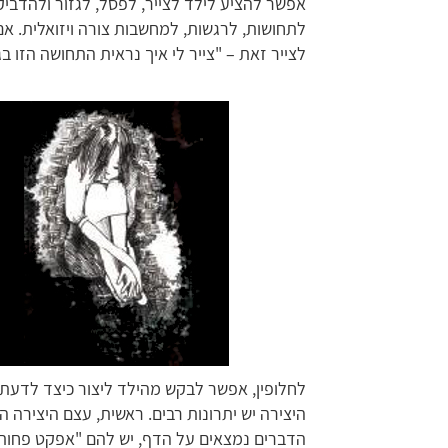
אפשר להציע לילד לצייר, לפסל, לגזור ולהדבי
לתחושות, לרגשות, למחשבות צורה ויזואלית. אם
לצייר זאת – "צייר לי איך נראית התחושה הזו בג
לחלופין, אפשר לבקש מהילד ליצור כיצד לדעתו
היצירה יש יתרונות רבים. ראשית, עצם היצירה ה
הדברים נמצאים על הדף, יש להם "אפקט פחות