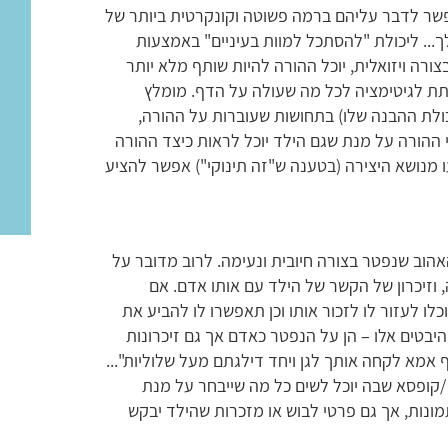
שר לדבר עליהם ברמה פשוטה וקונקרטית ביותר של
ך... ליכולת "להסתכל למוות בעיניים" באמצעות
צורה ויזואלית, יוכל ההורה להיות שותף מלא יותר
תת לגיטימציה לכל מה שעולה על הדף. מומלץ
כולת ההבנה שלו) בתחושות שעוברות על ההורה,
"י ההורה על מנת שגם הילד יוכל לראות כיצד ההורה
תעו מנושא היצירה (בטענה ש"זה תינוקי") אפשר להציע
האהוב שנפטר בצורה חיובית ונעימה. לרוב מדובר על
, וזיכרון של הקשר של הילד עם אותו אדם. אם
ו לעזור לו לזכור אותו וכן תאפשרו לו להביע את
 היבטים אלו – הן על הנפטר כאדם אך גם זיכרונות
 אמא לקחה אותך לגן ויחד דילגתם מעל שלוליות"...
 /קופסא שבה יוכל לשים כל מה שייבחר על מנת
תמונות, אך גם פרטי לבוש או מזכרות שהילד יבקש