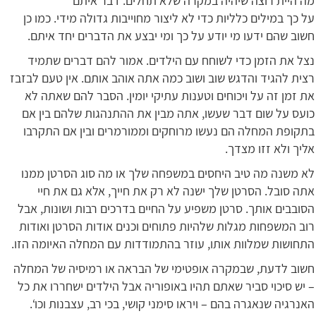
מה היית רוצה שיהיה במקרה שלא תחלים. דבר איתם
על כך במילים כלליות כדי לא ליצור מחוייבות גדולה מידי. כמו כן
חשוב שהם ידעו מי יודע על כך ומי יבצע את הדברים יחד איתם.
נצל את הזמן כדי לשוחח עם הילדים. אמור להם דברים שתמיד
רצית להגיד והדגש שוב ושוב כמה אתה אוהב אותם. אין טעם לבזבז
את זמן זה על ויכוחים וטענות עתיקי יומין. הסבר להם שאתה לא
כועס על שום דבר שעשו, אתה מבין את ההתנהגות שלהם בין אם
בתקופת המחלה הם נעשו מרוחקים וממורמרים ובין אם התקרבו
אליך ולא זזו מצדך.
לא משנה מה טיב היחסים במשפחה שלך או מה סוג הסרטן ממנו
אתה סובל. הסרטן שלך ישנה לא רק את חייך, אלא גם את חיי
הסובבים אותך. סרטן משפיע על החיים בדרכים רבות ושונות, אבל
רוב המשפחות מגלות שלהיות פתוחים וכנים אודות הסרטן ואודות
התחושות שמלוות אותו, עוזר בהתמודדות עם המחלה האיומה הזו.
חשוב לדעת, שבמקרה אופטימי של הבראה או רמיסיה של המחלה
– יש סיכוי סביר שאתם תהיו באופוריה אבל הילדים ישחררו את כל
האנרגיה שנאגרה בהם – ויראו סימני קושי, בכי רב, עצבנות וכו‘.