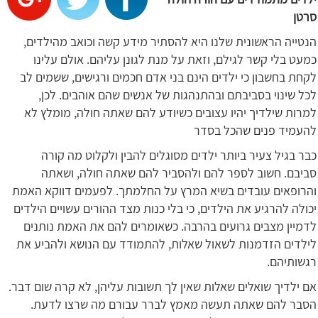
סרטן
הנטייה הראשונית שלנו היא להסתיר מידע קשה וכואב מהילדים,
כמעט בלי קשר לגילם, וזאת על מנת לגונן עליהם. אולם עלינו
לקחת בחשבון כי ילדים הינם בני אדם חכמים ורגישים, ששמים לב
לכל שינוי בסביבתם ובהתנהגות של אנשים שהם אוהבים. לכן,
למרות שילדיך יהיו עצובים כשיודע להם שאתה חולה, מומלץ לא
להעמיד פנים שהכל בסדר
כבר בגיל צעיר ביותר ילדים מסוגלים להבין ולקלוט מה קורה
סביבם. חשוב לספר להם ולהסביר להם שאתה חולה, ושאתה
והרופאים עובדים בשיא המרץ על החלמתך. לפעמים דווקא האמת
יכולה להרגיע את הילדים, כי בלי כנות מצד ההורים עשויים הילדים
לדמיין מצבים גרועים בהרבה. כשאומרים להם את האמת נותנים
לילדים הזדמנות לשאול שאלות, להתמודד עם הנושא ולהביע את
רגשותיהם.
אם ילדיך שואלים שאלות שאין לך תשובות עליהן, לא קרה שום דבר.
הסבר להם שאתה תעשה מאמץ לברר עבורם מה שרצו לדעת.