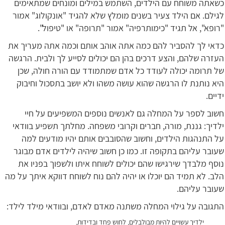
כשאתה משוחח עם הילדים, השתמש במילים ומונחים שמתאימים
לגילם. אם הילד צעיר בשנים מומלץ שלא להגיד "אונקולוג" אמור
"רופא", אל תגיד "כימותרפיה" אמור "תרופה" או "טיפול".
כדאי לך להסביר להם כמה אתה אוהב אותם וכמה אתה מעריך את
העזרה שלהם, והצע דרכים בהן הם יכולים לסייע לך ולבית. הרגשה
של תרומה יכולה לעודד כל אדם שמתמודד עם הורה חולה, שכן
היא נותנת לו הרגשה שהוא עושה משהו ולא יושב בתסכול וחיבוק
ידיים.
חשוב לספר על המחלה גם לאנשים נוספים המשפיעים על חיי
ילדיך: גננת, מורה, חברים וקרובי משפחה. מחלתך תשפיע בוודאי
על התנהגות הילדים, וחשוב שהסובבים אותם יהיו מודעים למה
שעובר עליהם בתקופה זו. כמו כן חשוב שיהיה לילדים אדם מבוגר
נוסף מלבדך שירגישו שהם יכולים לשוחח איתו ולשפוך בפניו את
הלב. לא תמיד הם יוכלו או יהיה להם נוח לשוחח דווקא איתך על מה
שעובר עליהם.
התגובה על גילוי המחלה משתנה מאדם לאדם, ובוודאי מילד לילד:
ילדיך עשויים להיות מבולבלים, לחוש פחד ובדידות,