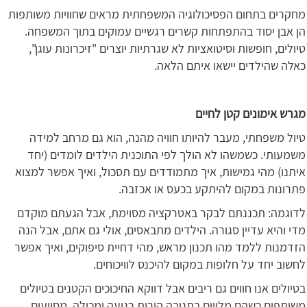
מחקרים בתחום הפסיכולוגיה המשפחתית מראים שחוויות משותפות
הן אבן יסוד בהתפתחות קשרים רגשיים עמוקים בתוך המשפחה.
טיולים, חופשות וסיטואציות לא שגרתיות יוצרים "זיכרונות עוגן",
כאלה שהילדים יישאו איתם הלאה.
מגרש אימונים קטן לחיים
טיול משפחתי, מעבר להיותו חוויה מהנה, הוא גם מרחב למידה
משמעותי. כשמשהו לא הולך לפי התוכנית הילדים לומדים (יחד
איתנו) מהי גמישות, איך מתמודדים עם תסכול, ואיך אפשר למצוא
פתרונות במקום להיתקע בכעס או אכזבה.
לדוגמה: תכננתם לבקר באטרקציה מסוימת, אבל הגעתם מוקדם
מדי והיא עדיין סגורה. הילדים מתבאסים, אולי גם אתם, אבל הנה
הזדמנות ללמד מהו תכנון מראש, מהי דחיית סיפוקים, ואיך אפשר
לחשוב יחד על חלופות במקום להיכנס לוויכוחים.
בטיולים אנו חווים גם ריבים אבל דווקא החיכוכים הקטנים בטיולים
משותפים כשהם מלווים בתגובה הורית רגועה ומכילה, מסייעים