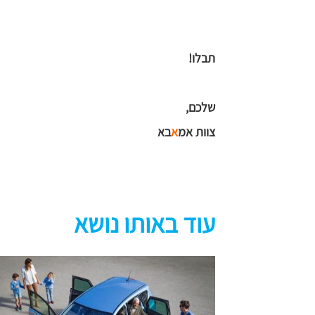
תבלו!
שלכם,
צוות אמ
א
בא
עוד באותו נושא