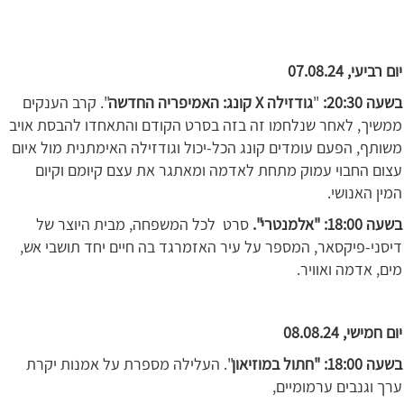
יום רביעי, 07.08.24
בשעה 20:30:
"
גודזילה
X
קונג: האמיפריה החדשה
". קרב הענקים
ממשיך, לאחר שנלחמו זה בזה בסרט הקודם והתאחדו להבסת אויב
משותף, הפעם עומדים קונג הכל-יכול וגודזילה האימתנית מול איום
עצום החבוי עמוק מתחת לאדמה ומאתגר את עצם קיומם וקיום
המין האנושי.
בשעה 18:00: "אלמנטרי".
סרט לכל המשפחה, מבית היוצר של
דיסני-פיקסאר, המספר על עיר האזמרגד בה חיים יחד תושבי אש,
מים, אדמה ואוויר.
יום חמישי, 08.08.24
בשעה 18:00: "חתול במוזיאון
". העלילה מספרת על אמנות יקרת
ערך וגנבים ערמומיים,