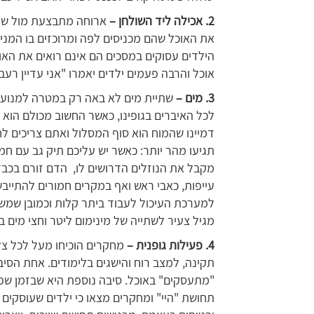
2. אכילה ליד השולחן –
ארוחה מתבצעת מול שול
את האוכל שהם מכניסים לפה ומרוכזים בו המני
הילדים עסוקים במסכים הם אינם רואים את האו
אוכל והרבה פעמים ילדים יאמרו "אני עדיין ר
3. מים –
שתיית מים לא באה רק במטרה למנוע 
לכל האיברים בגופינו, כאשר החשוב מכולם הוא
דמיינו שהמוח הוא סוף המסלול ואתם צריכים ל
תגיעו מהר יותר: כאשר יש עליכם תיק גב עם חמ
מקבל את הנוזלים הדרושים לו, הדם זורם בכבדו
עייפות, כאבי ראש ואף במקרים חמורים להתייבש
למערכת העיכול לעבוד ביתר קלות וכמובן שמשפ
מגיל צעיר לשתייה של מינימום ליטר וחצי מים בי
4. פעילות גופנית –
מחקרים הוכיחו מעל לכל צ
תקינה, למצב רוח והישגים בלימודים. אחת הסיב
"מתעסקים" באוכל. סיבה נוספת היא שבזמן שפע
תחושת "היי" ומחקרים מצאו כי ילדים שעוסקים 