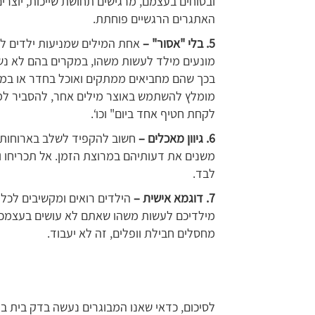
ובטוחים בעצמם, מרגישים תחושת שייכות, יוצרים
האתגרים הרגשיים פוחתת.
5. בלי "אסור" –
אחת המילים שמניעות ילדים לע
מונעים מילד לעשות משהו, במקרים בהם לא נשקפ
בכך שהם מחביאים ממתקים ואוכל בחדר או במקו
מומלץ להשתמש באוצר מילים אחר, להסביר למה 
לקחת חטיף אחד ביום" וכו‘.
6. גיוון מאכלים –
חשוב להקפיד לשלב בארוחות מ
משנים את דעותיהם במרוצת הזמן. אל תכריחו ואל
לבד.
7. דוגמא אישית –
הילדים רואים ומקשיבים לכל 
מילדיכם לעשות משהו שאתם לא עושים בעצמכם.
מחסלים חבילת וופלים, זה לא יעבוד.
לסיכום, כדאי שאנו המבוגרים נעשה בדק בית בי