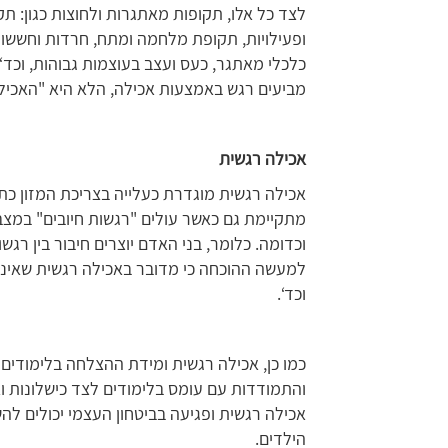
לצד כל אלו, תקופות מאתגרות ולחוצות כגון: תק
ופעילויות, תקופת מלחמה ומתח, חרדות וחששות,
כלכלי מאתגר, כעס ועצב בעוצמות גבוהות, וכד‘ מ
מביעים רגש באמצעות אכילה, הלא היא "האכיל
אכילה רגשית
אכילה רגשית מוגדרת כעלייה בצריכת המזון כתגו
מתקיימת גם כאשר עולים "רגשות חיובים" במצבים
וכדומה. כלומר, בני האדם יוצרים חיבור בין רגשות
למעשה ההוכחה כי מדובר באכילה רגשית שאינ
וכד‘.
כמו כן, אכילה רגשית ומידת ההצלחה בלימודים
והתמודדות עם עומס בלימודים לצד כישלונות וא
אכילה רגשית ופגיעה בביטחון העצמי יכולים לה
הילדים.