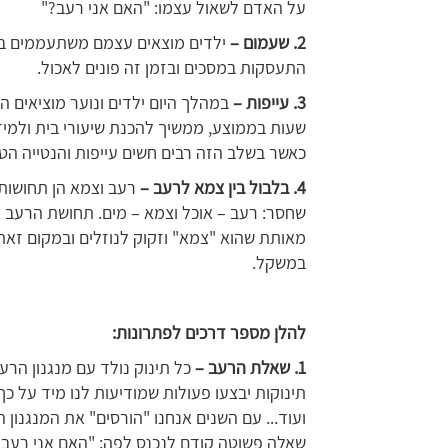
על האדם לשאול עצמו: "האם אני רעב?"
2. שעמום –
ילדים מוצאים עצמם משתעממים במה
התעסקות במסכים ובזמן זה פונים לאכול.
3. עייפות –
שעות בממוצע, ממשיך להכנת שיעורי בית ולמיד
כאשר בשלב הזה רבים חשים עייפות והנטייה הט
4. בלבול בין צמא לרעב –
רעב וצמא הן תחושות
שחסר: רעב – אוכל וצמא – מים. תחושת הרעב 
מאותת שהוא "צמא" וזקוק לנוזלים ובמקום זאת 
במשקל.
להלן מספר דרכים לפתרונות:
1. שאלת הרעב –
כל תינוק נולד עם מנגנון הרע
תינוקות יבצעו פעולות שמודיעות לנו מיד על כ
ועוד... עם השנים אנחנו "הורסים" את המנגנון
שאלה פשוטה קודם לנכנס לפה: "האם אני רעב?