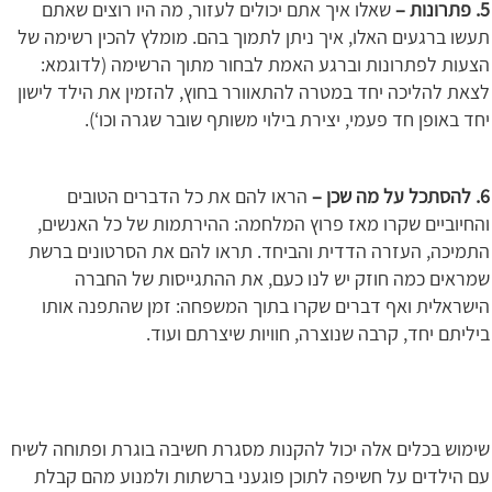
5. פתרונות –
שאלו איך אתם יכולים לעזור, מה היו רוצים שאתם
תעשו ברגעים האלו, איך ניתן לתמוך בהם. מומלץ להכין רשימה של
הצעות לפתרונות וברגע האמת לבחור מתוך הרשימה (לדוגמא:
לצאת להליכה יחד במטרה להתאוורר בחוץ, להזמין את הילד לישון
יחד באופן חד פעמי, יצירת בילוי משותף שובר שגרה וכו‘).
6. להסתכל על מה שכן –
הראו להם את כל הדברים הטובים
והחיוביים שקרו מאז פרוץ המלחמה: ההירתמות של כל האנשים,
התמיכה, העזרה הדדית והביחד. תראו להם את הסרטונים ברשת
שמראים כמה חוזק יש לנו כעם, את ההתגייסות של החברה
הישראלית ואף דברים שקרו בתוך המשפחה: זמן שהתפנה אותו
ביליתם יחד, קרבה שנוצרה, חוויות שיצרתם ועוד.
שימוש בכלים אלה יכול להקנות מסגרת חשיבה בוגרת ופתוחה לשיח
עם הילדים על חשיפה לתוכן פוגעני ברשתות ולמנוע מהם קבלת