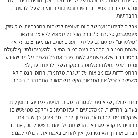
כל אדם, ואחת כמה וכמה של ילדים ונוער. ואכן, הורים רבים נהגו כך
ומנעו מילדיהם צפייה בחדשות ובסרטוני הזוועות שעלו לרשתות
החברתיות.
אבל הילדים והנוער של היום חשופים לרשתות החברתיות: טיק טוק,
אינסטגרם, טלגרם וכו‘, בהם הכל גלוי ומופץ ללא צנזורה או
"פילטרים" לעתים גם על ידי ידוענים אותם הם מעריצים. על אף
שאחת ממטרות ההפצה הינה במובן החיובי, להעביר ולחשוף לעולם
במסר ברור שלא משתמע לשתי פנים את כל האמת על מה שאירע
ומתרחש מתחילת המלחמה, במקרה של ילדים ונוער, לצד
ההתמודדות עם מציאות של "שגרת מלחמה", החוסן הנמוך לא
מאפשר להכיל את המראות הקשים שמהווים התמודדות נוספת.
ברור לכולם, שלא ניתן לסגור הרמטית חשיפה למדיה. ובנוסף, גם
בערוצי החדשות הממלכתיים הועלו סרטונים (חלקם מטושטשים)
שבקלות ניתן לפתח את הדמיון ולהבין מה אירע, כך שגם אם
ההורים מחקו או סגרו את הרשתות, ילדיהם נחשפו לתוכן, אם דרך
חברים או דרך האינטרנט, ואין להורים באמת את היכולת למנוע