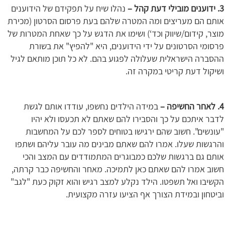
3. ידוענים מובילי דעת קהל –
נהלו שיח על תפקידם של הידוענים
אותם הם מעריצים ומה המטרה שלהם בעת פרסום הסרטון (מכירת
מוצר, קידום/שיווק וכד‘) ושימו את הדגש על כך שאחת המטרות של
פרסומי הסרטונים על ידי הידוענים, היא "להפיץ" את בשורת
ההסברה הישראלית שעלולה לפגוע בהם. לא כל תוכן מותאם לגיל
ושיקול דעת קריטי במקרה זה.
4. לאחר החשיפה –
במידה הילדים נחשפו, עודדו אותם לגשת
לדבר איתכם על כך והסבירו להם שאתם לא תכעסו ולא יהיו
"עונשים". חשוב שהם ירגישו בטוחים לספר לכם על המחשבות
והרגשות שעלו. אמרו להם שאתם מבינים מה עובר עליהם ושתפו
אותם גם ברגשות שלכם כמבוגרים המתמודדים עם המצב והכי
חשוב אמרו להם שאתם כאן לתמיכה. מאחר והחשיפה כבר קרתה,
הקשיבו ואל תשפטו. הילד נקלע למצב רגיש והוא זקוק כעת "לגב"
וביטחון ובמידת הצורך אף הציעו עזרה מקצועית.