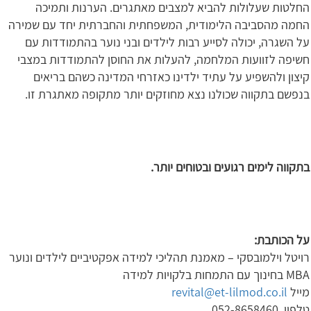
החלטות שעלולות להביא למצבים מאתגרים. הערנות ותמיכה
החמה מהסביבה הלימודית, המשפחתית והחברתית יחד עם שמירה
על השגרה, יכולה לסייע רבות לילדים ובני נוער בהתמודדות עם
חשיפה לזוועות המלחמה, להעלות את החוסן להתמודדות במצבי
קיצון ולהשפיע על עתיד ילדינו כאזרחי המדינה כשהם בריאים
בנפשם בתקווה שכולנו נצא מחוזקים יותר מתקופה מאתגרת זו.
בתקווה לימים רגועים ובטוחים יותר.
על הכותבת:
רויטל וילמובסקי – מאמנת תהליכי למידה אפקטיביים לילדים ונוער
MBA בחינוך עם התמחות בלקויות למידה
מייל
revital@et-lilmod.co.il
טלפון 052-8658460