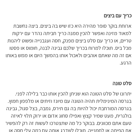
כריך עם ביצים
ארוחת בוקר סופר מהירה היא כזו שיש בה ביצים. ביצה נחשבת
למאוד מזינה ואפשר להכין ממנה כריך חביתה נהדר עם ירקות
טריים, או כריך עם סלט ביצים מפנק, חסה ועגבנייה ופשוט ליהנות
מכל ביס. תוכלו למרוח בכריך שלכם גבינה לבנה, חומוס או פסטו
אם זה מה שאתם אוהבים ולאכול אותו בהמשך היום או ממש באותו
הרגע.
סלט טונה
יתרונו של סלט הטונה הוא שניתן להכין אותו כבר בלילה לפני.
בגרסה המינימלית תהיה הטונה עם מיונז וזיתים או מלפפון חמוץ.
בגרסה המורחבת יכול להיות בה גם תירס, גמבה, בצל סגול, גבינה
בולגרית, מעט שמיר קצוץ ואפילו סחוג אדום או ירוק תלוי לאיזה
טעם אתם מכוונים. בבוקר כל מה שתצטרכו לעשות זה רק להפשיר
את הפיתה או לחמנייה, תוכלו לשדרג אותה עם כמה עלי חסה או