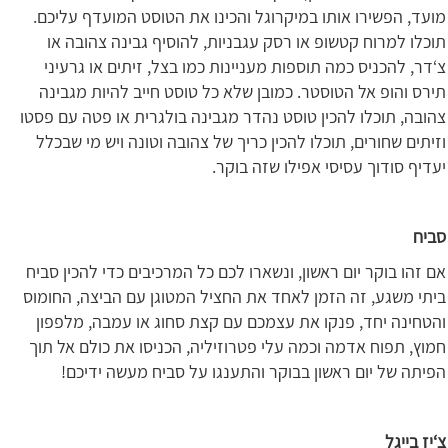
מועד, הפשירו אותו במיקרוגל והכינו את הטוסט המועדף עליכם.
תוכלו למרוח קטשופ או רסק עגבניות, להוסיף גבינה צהובה או
צ‘דר, להכניס כמה תוספות מעניינות כמו בצל, זיתים או גרעיני
תירס והופ אל הטוסטר. כמובן שלא כל טוסט חייב להיות מגבינה
צהובה, תוכלו להכין טוסט נהדר מגבינה בולגרית או פטה עם פסטו
וזיתים שחורים, תוכלו להכין כריך של צהובה וטונה ויש מי שבכלל
יעדיף סודוך עסיסי אפילו שזה בוקר.
סביח
אם זהו בוקר יום ראשון, ונשארו לכם כל המרכיבים כדי להכין סביח
ביתי משגע, זה הזמן לאחד את החציל המטוגן עם הביצה, החומוס
והטחינה יחד, פנקו את עצמכם עם קצת סחוג או עמבה, מלפפון
חמוץ, תפוח אדמה וכמה עלי פטרוזיליה, הכניסו את כולם אל תוך
הפיתה של יום ראשון בבוקר והתענגו על סביח מעשה ידיכם!
צ‘יז בייגל