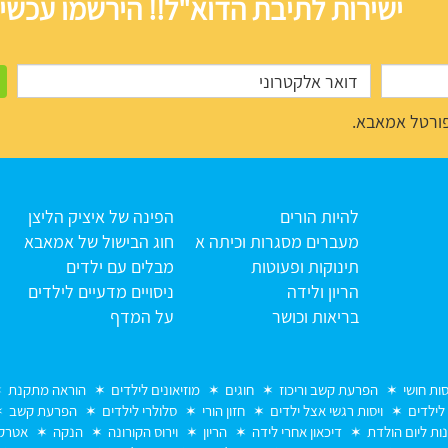
ישירות לתיבת הדוא"ל!! הירשמו עכשיו
ורטל אמאבא.
להיות הורים
הפינה של איציק הליצן
מעברים מסגרות וכיתה א
חוג הבישול של אמאבא
תינוקות ופעוטות
מבלים עם ילדים
הריון ולידה
ניסויים מדעיים לילדים
בריאות וכושר
על המדף
סות חושי
הפרעת קשב וריכוז
חוגים
מוזיאונים לילדים
הוראה מתקנת
 לילדים
ויסות רגשי אצל ילדים
חזון הורי
סלולרי לילדים
הפרעת קשב
נות ליום הולדת
דיכאון אחרי לידה
הריון
וירוס הקורונה
הנקה
אטרקצ