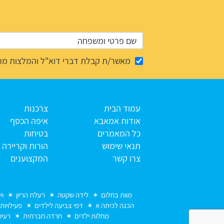
מאשר/ת קבלת דברי דוא"ל והמלצות מפ
עמוד הבית
צרכנות
אודות אמאבא
איפה הכסף
כל המאמרים
בטיחות
תנאי שימוש
הורות וקריירה
צרו קשר
המקצוענים
מוות בחלום
לידה שקטה
רעלת הריון
וי
הכנה לכיתה א
דפי צביעה לילדים
פעילויות
מחלות ילדים
חרדה חברתית
רעיו