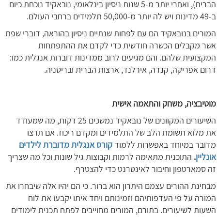
הברית), ואחרי יותר מ-5 שנות ניסיון בינלאומי, נובאקיד נוכחת כיום
ב-49 מדינות ויש לה יותר מ-50,000 תלמידים ברחבי העולם.
המורים בנובאקיד הם עם לפחות שנתיים ניסיון בהוראה, דוברי שפת
אשר מקבלים הכשרה חודשית כדי לקדם את ההתפתחות
המקצועית שלהם. והם מגיעים לרוב ממדינות דוברות אנגלית כמו:
דרום אפריקה, קנדה, אירלנד, ארצות הברית ובריטניה.
מוטיבציה, משחק והתאמה אישית
השיעורים המקוונים של נובאקיד נמשכים 25 דקות, מה שמעודד
את מלוא תשומת הלב של התלמידים ומקדם ריכוז. אם תרצו
מדובר במיוחד באפשרות ללמוד
קורס אנגלית מדוברת לילדים
אונליין
.
התוכנית מתאימה לרמות וקבוצות גיל שונות וכל מה שצריך
זה סמארטפון וחיבור לאינטרנט כדי להצטרף.
מבחינת ההורים עצמם היתרון הוא ברור. כי הם יהיו אלה שיבחרו את
המורה על פי העדפותיהם וזמינותם ויחד איתו יקבעו את לוח
השעות לשיעורים. בתורם, המורים מחוייבים לפתח תכנית לימודים