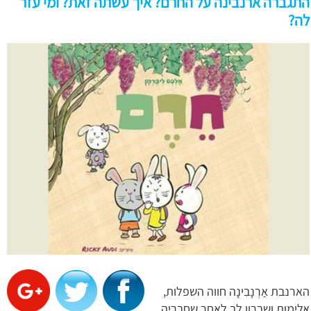
התגברה ארנבינה על החרם? איך עשתה זאת? ומי עזר
לה?
הארנבת אַרְנָבִינָה חווה השפלות,
אלימות ושברון לב לאחר שחבריה