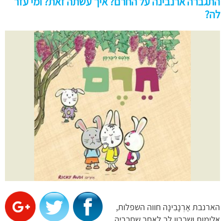
התגברה ארנבינה על החרם? איך עשתה זאת? ומי עזר
לה?
הארנבת אַרְנָבִינָה חווה השפלות,
אלימות ושברון לב לאחר שחבריה