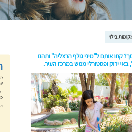
קומות בילוי
? קחו אותם ל"מיני גולף הרצליה" ותהנו
ח
ל, באי ירוק ופסטורלי ממש במרכז העיר.
מי
עם
מג
ול