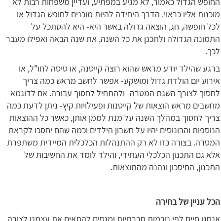
החופש הגדול כאמור, לא מגיע במפתיע, ועדיין משפחות רבות לא
מוכנות אליו כראוי. הדרך היחידה להיות מוכנים לחופש הגדול או
לכל חופשה, חג, הוצאה גדולה באשר היא- היא להסתכל על
התמונה הגדולה ולתכנן את כל השנה, את שנה הבאה ואפילו מעבר
לכך.
ברגע שהילד יודע מראש שהוא רוצה קייטנה, או טיסה לחו"ל, או
אירוע יום הולדת גדול ומושקע- אפשר לחשב מראש כמה צריך
לחסוך לצורך השגת המטרה- ולהתחיל לחסוך עבורה. אם לדוגמא
מחשבים מראש הוצאות של קייטנות ופעילויות קיץ- ניתן לדעת כמה
צריך לחסוך במהלך השנה על מנת לממן אותן, כאשר כל ההוצאות
הנוספות והבונוסים יהיו על חשבון הילדים וכמה שהם יחסכו לקראת
המטרה. בצורה כזו לא רק ההתנהלות הכלכלית המיידית משתפרת
אלא גם התכנון הכלכלי העתידי, והילד לומד את החשיבות של
התכנון, החיסכון ונהנה מהתוצאות.
הכל עניין של בחירה
אנחנו חיים לפי נורמות חברתיות ומנסים להתאים את עצמנו לצורה