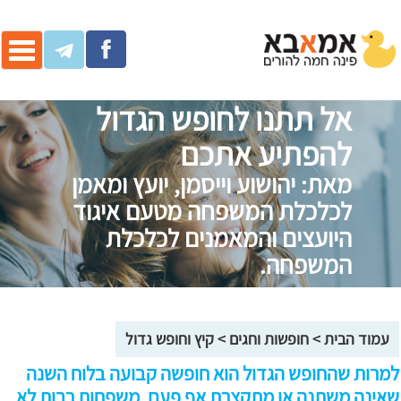
ggle
ation
אל תתנו לחופש הגדול
להפתיע אתכם
מאת: יהושוע וייסמן, יועץ ומאמן
לכלכלת המשפחה מטעם איגוד
היועצים והמאמנים לכלכלת
המשפחה.
עמוד הבית
>
חופשות וחגים
>
קיץ וחופש גדול
למרות שהחופש הגדול הוא חופשה קבועה בלוח השנה
שאינה משתנה או מתקצרת אף פעם, משפחות רבות לא