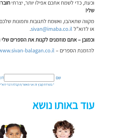
וכעת, כדי לשמח אתכם אפילו יותר, יצרתי
חוברו
שלי!
מקווה שתאהבו, ואשמח לתגובות ותמונות שלכם. 
או לדוא"ל
sivan@imaba.co.il
.
וכמובן – אתם מוזמנים לקנות את הספרים שלי ו
להזמנת הספרים –
www.sivan-balagan.co.il
שם
דוא
* בהורדת קובץ זה אני מאשר/ת קבלת דברי דוא"ל 
עוד באותו נושא