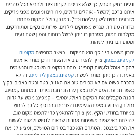
ונעים בחיק הטבע, כך שלא צריכים לקנות ציוד ולהביא הכל מהבית
איתנו ברכב (למשל - אוהלים גדולים, מרווחים ומוגנים מפני מזיקים,
מזרונים נוחים לישון עליהם וכד‘). כמו כן, כולל המקום מתחם
מדורה מסודר, מגרש משחקים לילדים, שירותים נקיים ומתוחזקים,
מקלחות חמות, מטבחון בו ניתן לבשל בנוחות והמון שטח נעים
ומטופח בו ניתן לשהות.
יתרון משמעותי נוסף הוא המיקום – כאשר מחפשים
מקומות
לקמפינג בצפון
, צריך להכיר טוב את האזור והיכן מותר או אסור
להקים אוהל ולעשות קמפינג, מהם המקומות השקטים והנעימים
באמת והיכן ניתן ומותר לעשות
קמפינג בצפון ליד מים
. זה לא
בהכרח פשוט אם לא מכירים טוב את האזור, בטח ובטח באביב ובקיץ
כאשר תנועת המטיילים בצפון ערה ונרחבת ביותר. במתחם קמפינג
דפנה מקבלים את המיקום האולטימטיבי – קמפינג ממש על גדות
נחל דן, הידוע במימיו הנעימים והצוננים בהם כיף כל כך לרחוץ
במיוחד בחודשי הקיץ. אין צורך להתאמץ כדי לתפוס מקום טוב,
להילחם באינספור משפחות אחרות שבאות לנפוש ולנסות לעשות
את הכל בעצמנו. המתחם הוא כבר במיקום המושלם, ומציע לנו את