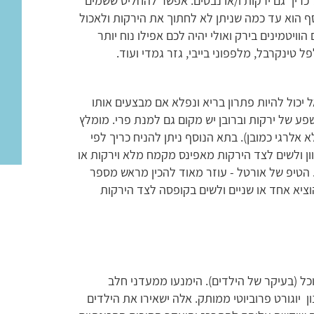
כריך גם ירקות ו/או נבטים. אפשר להחליט ששמים
ף הוא עד כמה שניתן לא לחתוך את הירקות ולאכול
וויטמינים בירק ואולי יהיה לכם אפילו נוח יותר
טינקרבל, מלפפוני בייבי, גזר גמדי ועוד.
 יכול להיות פתרון בריא ונפלא אם מבצעים אותו
פע של ירקות וברובן יש מקום גם למנת פרי. מומלץ
 אלרגי כמובן). בתא הנוסף ניתן להניח כריך לפי
ן ולשים לצד הירקות מאפינס מקמח מלא וירקות או
 הטיפ של אורטל - עוזר מאוד להכין מראש מספר
ציא אחד או שניים ולשים בקופסה לצד הירקות
כל (בעיקר של הילדים). הימנעו ממעדני חלב
 בסגנון יוגורט פרוביוטי ממותק. אלה ישאירו את הילדים