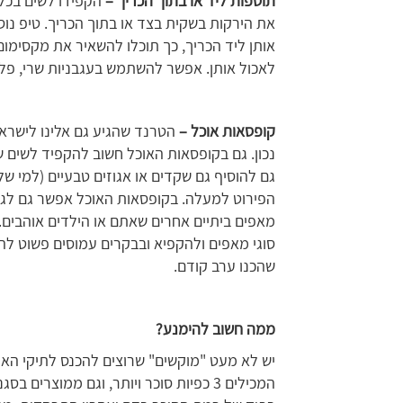
תוספות ליד או בתוך הכריך –
הקפידו לשים בכל 
את הירקות בשקית בצד או בתוך הכריך. טיפ נוס
אותן ליד הכריך, כך תוכלו להשאיר את מקסימום ה
לאכול אותן. אפשר להשתמש בעגבניות שרי, פלפל 
קופסאות אוכל –
הטרנד שהגיע גם אלינו לישראל
נכון. גם בקופסאות האוכל חשוב להקפיד לשים ש
גם להוסיף גם שקדים או אגוזים טבעיים (למי שלא
הפירוט למעלה. בקופסאות האוכל אפשר גם לגוו
מאפים ביתיים אחרים שאתם או הילדים אוהבים.
סוגי מאפים ולהקפיא ובבקרים עמוסים פשוט להו
שהכנו ערב קודם.
ממה חשוב להימנע?
יש לא מעט "מוקשים" שרוצים להכנס לתיקי האו
המכילים 3 כפיות סוכר ויותר, וגם ממוצרים