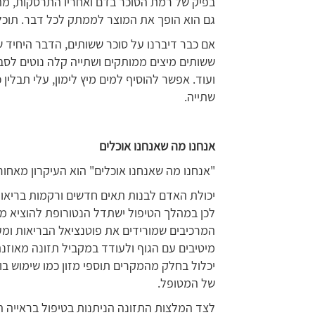
בפיק של רמת הסוכר בדם ואחריו התרסקות, מה
גם הוא הופך את המוצר לממתק לכל דבר. תוכלו 
אם כבר דיברנו על סוכר ששותים, הדבר היחיד שר
ששותים מיצים ממותקים ושתייה קלה נוטים לסב
ועוד. אפשר להוסיף למים מיץ לימון, עלי תבלין 
שתייה.
אנחנו מה שאנחנו אוכלים
"אנחנו מה שאנחנו אוכלים" הוא העיקרון מאחורי
יכולת האדם לבנות תאים חדשים ורקמות בריאות 
לכן במהלך הטיפול ישתדל הנטורופת להוציא מ
המרכיבים שמורידים את פוטנציאל הבריאות ומע
מיטיבים עם הגוף ולעודד במקביל תזונה מאוזנת
יכלול בחלק מהמקרים תוספי מזון כמו שימוש בווי
של המטופל.
לצד המלצות התזונה הניתנות בטיפול בראייה ה