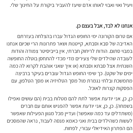
ויעיל ואוי ואבוי לאותו אדם שיעז להעביר ביקורת על החינוך שלי.
אנחנו לא לבד, אבל בעצם כן.
אם טרום הקורונה ימי החופש הגדול עברו בהצלחה בעזרתם
האדיבה של סבא וסבתא, קייטנות ושאר פתרונות הרי שכיום אנחנו
במבוי סתום. הודות לריחוק חברתי, אין בייביסיטר צמודה והודות
לעובדה שהילדים שלי צעירים מדי מכדי להתחסן בוטלה החופשה
השנתית אצל סבתא וסבתא (או איך שאני אוהבת לקרוא לה כמה
ימים של שקט). כך שימי החופש הגדול עוברים בעיקר ברביצה
מתמשכת ובלתי נגמרת מול מסך הטלויזיה או מסך הטלפון, עם
הפסקות קצרות לאוכל.
כן, כן, אני יודעת אפשר לתת להם מטלות בבית (הם עושים ואפילו
בשמחה). כן, כן, אני יודעת אפשר להפגיש אותם עם חברים
(משתדלים עד כמה שאפשר) ועדיין מכל מגוון הפעילות שאפשר
לעשות כשהילדים בבית ואני כאמא מנסה לעבוד, נראה שהמסכים
הם הפתרון האידיאלי עבורי, לפחות.