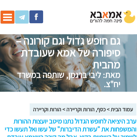
ggle
ation
גם חופש גדול וגם קורונה –
סיפורה של אמא שעובדת
מהבית
מאת: ליבי ברגמן, שותפה במשרד
יח"צ.
עמוד הבית
>
כסף, הורות וקריירה
>
הורות וקריירה
ערב היציאה לחופש הגדול נתנו מיטב יועצות ההורות
והמשפחות את "עשרת הדיברות" של עשו ואל תעשו כדי