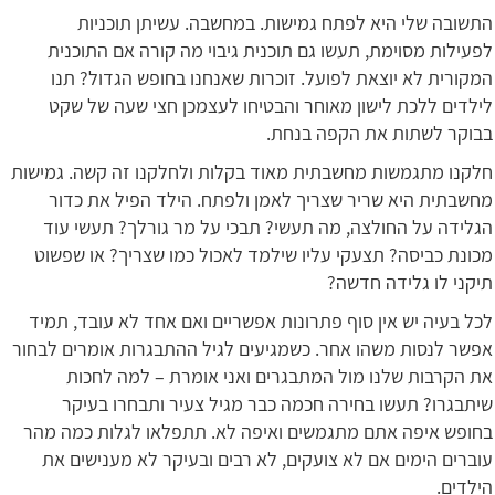
התשובה שלי היא לפתח גמישות. במחשבה. עשיתן תוכניות
לפעילות מסוימת, תעשו גם תוכנית גיבוי מה קורה אם התוכנית
המקורית לא יוצאת לפועל. זוכרות שאנחנו בחופש הגדול? תנו
לילדים ללכת לישון מאוחר והבטיחו לעצמכן חצי שעה של שקט
בבוקר לשתות את הקפה בנחת.
חלקנו מתגמשות מחשבתית מאוד בקלות ולחלקנו זה קשה. גמישות
מחשבתית היא שריר שצריך לאמן ולפתח. הילד הפיל את כדור
הגלידה על החולצה, מה תעשי? תבכי על מר גורלך? תעשי עוד
מכונת כביסה? תצעקי עליו שילמד לאכול כמו שצריך? או שפשוט
תיקני לו גלידה חדשה?
לכל בעיה יש אין סוף פתרונות אפשריים ואם אחד לא עובד, תמיד
אפשר לנסות משהו אחר. כשמגיעים לגיל ההתבגרות אומרים לבחור
את הקרבות שלנו מול המתבגרים ואני אומרת – למה לחכות
שיתבגרו? תעשו בחירה חכמה כבר מגיל צעיר ותבחרו בעיקר
בחופש איפה אתם מתגמשים ואיפה לא. תתפלאו לגלות כמה מהר
עוברים הימים אם לא צועקים, לא רבים ובעיקר לא מענישים את
הילדים.