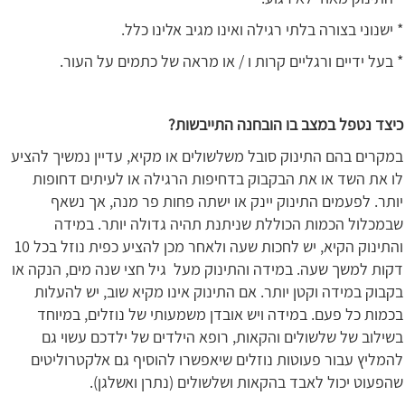
* ישנוני בצורה בלתי רגילה ואינו מגיב אלינו כלל.
* בעל ידיים ורגליים קרות ו / או מראה של כתמים על העור.
כיצד נטפל במצב בו הובחנה התייבשות?
במקרים בהם התינוק סובל משלשולים או מקיא, עדיין נמשיך להציע
לו את השד או את הבקבוק בדחיפות הרגילה או לעיתים דחופות
יותר. לפעמים התינוק יינק או ישתה פחות פר מנה, אך נשאף
שבמכלול הכמות הכוללת שניתנת תהיה גדולה יותר. במידה
והתינוק הקיא, יש לחכות שעה ולאחר מכן להציע כפית נוזל בכל 10
דקות למשך שעה. במידה והתינוק מעל גיל חצי שנה מים, הנקה או
בקבוק במידה וקטן יותר. אם התינוק אינו מקיא שוב, יש להעלות
בכמות כל פעם. במידה ויש אובדן משמעותי של נוזלים, במיוחד
בשילוב של שלשולים והקאות, רופא הילדים של ילדכם עשוי גם
להמליץ עבור פעוטות נוזלים שיאפשרו להוסיף גם אלקטרוליטים
שהפעוט יכול לאבד בהקאות ושלשולים (נתרן ואשלגן).