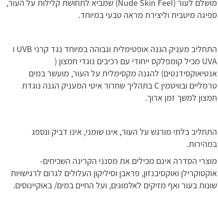
מושלם לעור (Nude Skin Feel) שמביא לתחושת קלילות על העור,
ספיגה מיטבית וליצירת מראה טבעי במיוחד.
התחליב מעניק הגנה אופטימלית וגבוהה במיוחד נגד קרני UVB ו
UVA מכיל קומפלקס ייחודי עם רכיבים נוגדי חמצון (
אנטיאוקסידנטים) להגנה מקסימלית על העור, מועשר במים
טרמליים ובוויטמין C בתהליך שחרור איטי המעניק הגנה נוגדת
חמצון למשך זמן ארוך.
התחליב בלתי מורגש על העור, אינו שומני, אינו דביק ונספג
במהירות.
מוצרי הסדרה אינם מכילים את מסנני הקרינה השכיחים-
אוקטוקרילן ואוקסיבנזון, פראבן וסיליקון העלולים לגרום לרגישויות
שונות בעור ואף מזיקים לאלמוגים, ועל החיים במים/ באוקיינוסים.