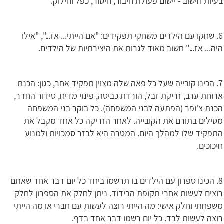
בעיות חישוב - יישום פעולת חיבור, חיסור, כפל וחילוק.
6. שחקו עם הילדים משחקי תפקידים: "אם הייתי... אז...", "אילו
היה... אז..." חשוב מאוד לגרות את היצירתיות של הילדים.
7. הכינו קובייה שעל כל פאה שלה מצוין תפקיד אחר, כגון: הכנת
ארוחת ערב, זריקת זבל, הורדת כביסה, פינוי מדיח, סידור החדר,
הכנת צ‘ופר (הפתעה לבני המשפחה). כל בוקר בני המשפחה
מטילים בתורם את הקובייה. לאחר הזריקה כל אחד מקבל את
התפקיד שלו למהלך היום. המטרה היא לבזר סמכויות ולמנוע
חיכוכים.
8. הכינו ספרון עם הילדים בו תרשמו ביחד כל יום דבר אחד שאתם
רוצים לעשות אחרי תקופת הבידוד. ניתן לחלק את הספרון לחלק
משפחתי וחלק אישי: מה הייתי רוצה לעשות עם חברי או מה הייתי
רוצה לעשות לבד. כל יום רשמו דבר אחד בדף.