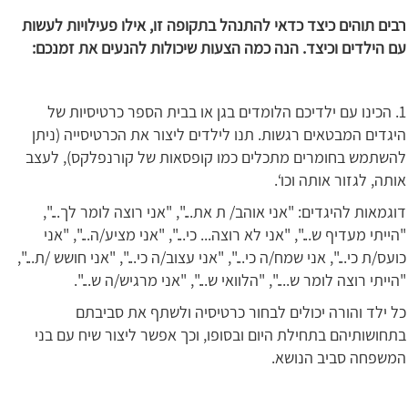
רבים תוהים כיצד כדאי להתנהל בתקופה זו, אילו פעילויות לעשות
עם הילדים וכיצד. הנה כמה הצעות שיכולות להנעים את זמנכם:
1. הכינו עם ילדיכם הלומדים בגן או בבית הספר כרטיסיות של
היגדים המבטאים רגשות. תנו לילדים ליצור את הכרטיסייה (ניתן
להשתמש בחומרים מתכלים כמו קופסאות של קורנפלקס), לעצב
אותה, לגזור אותה וכו‘.
דוגמאות להיגדים: "אני אוהב/ ת את...", "אני רוצה לומר לך...",
"הייתי מעדיף ש...", "אני לא רוצה... כי...", "אני מציע/ה...", "אני
כועס/ת כי...", אני שמח/ה כי...", "אני עצוב/ה כי...", "אני חושש /ת...",
"הייתי רוצה לומר ש....", "הלוואי ש...", "אני מרגיש/ה ש...".
כל ילד והורה יכולים לבחור כרטיסיה ולשתף את סביבתם
בתחושותיהם בתחילת היום ובסופו, וכך אפשר ליצור שיח עם בני
המשפחה סביב הנושא.