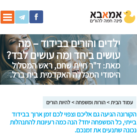
ggle
ation
ילדים והורים בבידוד – מה
עושים ביחד ומה עושים לבד?
מאת: ד"ר חיית שחם, ראש המסלול
היסודי המכללה האקדמית בית ברל.
עמוד הבית
>
הורות ומשפחה
>
להיות הורים
הקורונה הגיעה גם אליכם וצפוי לכם זמן ארוך בבידוד
בייתי, כל המשפחה יחד? הנה כמה רעיונות להתנהלות
נכונה שתנעים את זמנכם.