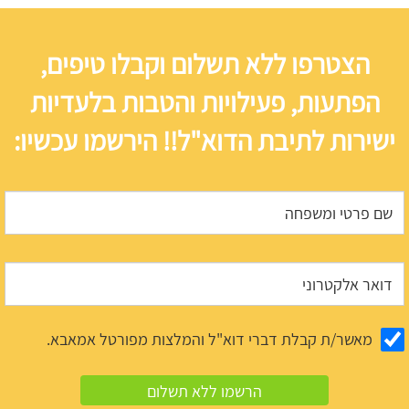
הצטרפו ללא תשלום וקבלו טיפים,
הפתעות, פעילויות והטבות בלעדיות
ישירות לתיבת הדוא"ל!! הירשמו עכשיו:
מאשר/ת קבלת דברי דוא"ל והמלצות מפורטל אמאבא.