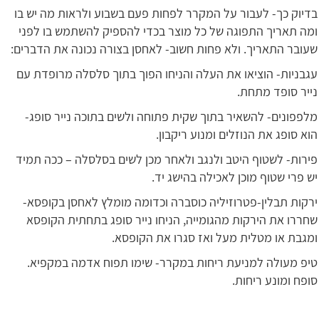
בדיוק כך- לעבור על המקרר לפחות פעם בשבוע ולראות מה יש בו
ומה תאריך התפוגה של כל מוצר בכדי להספיק להשתמש בו לפני
שעובר התאריך. ולא פחות חשוב- לאחסן בצורה נכונה את הדברים:
עגבניות- הוציאו את העלה והניחו הפוך בתוך סלסלה מרופדת עם
נייר סופד מתחת.
מלפפונים- להשאיר בתוך שקית פתוחה ולשים בתוכה נייר סופג-
הוא סופג את הנוזלים ומנוע ריקבון.
פירות- לשטוף היטב ולנגב ולאחר מכן לשים בסלסלה – ככה תמיד
יש פרי שטוף מוכן לאכילה בהישג יד.
ירקות תבלין-פטרוזיליה כוסברה וכדומה מומלץ לאחסן בקופסא-
שחררו את הירקות מהגומייה, הניחו נייר סופג בתחתית הקופסא
ומגבת או מטלית מעל ואז סגרו את הקופסא.
טיפ מעולה למניעת ריחות במקרר- שימו תפוח אדמה במקפיא.
סופח ומונע ריחות.