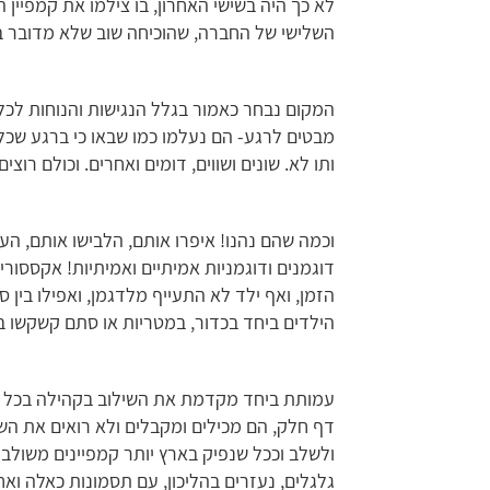
לא כך היה בשישי האחרון, בו צילמו את קמפיין
השלישי של החברה, שהוכיחה שוב שלא מדובר בגי
המקום נבחר כאמור בגלל הנגישות והנוחות לכל 
מבטים לרגע- הם נעלמו כמו שבאו כי ברגע שכל
ותו לא. שונים ושווים, דומים ואחרים. וכולם רוצים
וכמה שהם נהנו! איפרו אותם, הלבישו אותם, הע
דוגמנים ודוגמניות אמיתיים ואמיתיות! אקססוריז
הזמן, ואף ילד לא התעייף מלדגמן, ואפילו בי
הילדים ביחד בכדור, במטריות או סתם קשקשו בי
עמותת ביחד מקדמת את השילוב בקהילה בכל שכ
דף חלק, הם מכילים ומקבלים ולא רואים את השו
ולשלב וככל שנפיק בארץ יותר קמפיינים משולבים
גלגלים, נעזרים בהליכון, עם תסמונות כאלה ואח