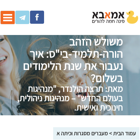
ggle
ation
משולש הזהב
הורה-תלמיד-בי"ס: איך
נעבור את שנת הלימודים
בשלום?
מאת: תרצה הולנדר, "מנהיגות
בעולם החדש" – מנהיגות ניהולית,
חינוכית ואישית.
עמוד הבית
>
מעברים מסגרות וכיתה א