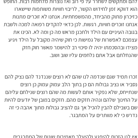
להם ומתקשים לשחרר על פי רוב ואז נוצרות מלחמות רבות. החופש
הוא דווקא זמן לחידוש הקשר, לריבוי חוויות משותפות שיישארו
כזיכרון מתוק מהביחד, מהמשפחתיות. אנחנו לא זוכרים מתנות
אנחנו זוכרים חוויות, רגשות. לכן כדאי להקדים רפואה למכה ולשבת
בגובה העיניים עם הילד ולתכנן מראש מה כן ומה לא. הכינו את
עצמכם לאפשרות של גמישות כי חוק שיהיה מקובל על הילד ויגיע
מצידו ובהסכמתו יהיה לו סיכוי רב להישמר מאשר חוק חזק
שהנחלתם אבל אתם נלחמים עליו שוב ושוב.
זכרו תמיד שגם שנדמה לנו שהם לא רוצים שננדנד להם נציק להם
נסביר או נציב גבולות הם כן בתוך הלב עמוק עמוק כן רוצים
שנתייחס, שלא נפקיר אותם לעשות מה שהם רוצים שנילחם עליהם
על החינוך שלהם ונהיה חזקים מהם. חזקים במובן של יודעים להיות
שם בשבילם להבין להכיל אך גם להציב גבולות מתוך אהבה כי זה
נדרש כי לא מוותרים על המתבגר.
אין לנו הזכות להיפגע ולהיעלב מאמירות שונות של המתבגרים