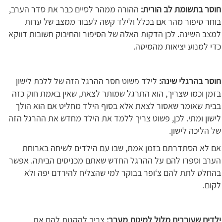
חוסר בתשומת לב הורית:
ההורה ממהר לסיים כבר את סדר הערב,
בוחר סיפור מהר אם בכלל ולילד קשה לעבור ממצב של ערות
למצב השינה. לכן הדקות האלה של הסיפור והחיבוק חשובות דווקא
כדי למנוע יציאות מהמיטה.
חוסר בהרגלי שינה:
לילד פשוט חסר ההרגל הזה של ללכת לישון
בזמן וכמו שצריך, הוא התרגל שמותר לצאת, שאין באמת חוק כזה
בבית שאומר שאסור לצאת אלא בסוף הילד מחליט אם הוא הולך
לישון ומתי. לכן, פשוט צריך ללמד את הילד מחדש את ההרגל הזה
של הליכה לישון.
אם לא הסתדרתם בזמן אמת, שבו עם הילדים לשיחה בארוחת
הערב וספרו להם על ההרגל החדש שאתם מכניסים הביתה. אפשר
בהחלט לתת להם צ‘ופר בבוקר למי שהצליח להירדם יפה ולא
לקום.
ילדים שעוברים מלול למיטת מעבר:
צריך להקנות להם את