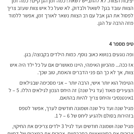
יציבות הצוות. לא להתבייש לשאול! כמה זמן הגן קיים? כמה זמן
הצוות עובד בגן? לשאול ולבדוק. לא שעל כל איש צוות שעזב צריך
לפסול את הגן אבל עם רב הצוות נשאר לאורך זמן, אפשר ללמוד
מזה הרבה על הגן.
טיפ מספר 4
ופה נוגעים בנושא כאוב נוסף. כמות הילדים בקבוצה/ בגן.
אז ככה... מהכיוון האימהי, היינו מאושרים אם על כל ילד היה איש
צוות, אך לא כך הם פני הדברים והאמת, טוב שכך.
הטיפול הוא יותר אישי, הרבה יותר – אני מסכימה שבגילאים
הצעירים מאוד (עד גיל שנה) זה היחס הנכון לגילאים הללו. 5 – ל
1אינטנסיבי והיחס צריך להיות בהתאם.
מגיל שנה ועד גיל שנה ושמונה חודשים לערך, אפשר לטפס
בזהירות בסולם ולהגיע ליחס של 6 – ל 1.
מגיל שנה ושמונה חודשים ועד לגיל 3 ילדים צריכים את החיקוי,
צריכים את הסיטואציות החברתיות, צריכים את המצבים של דחיית