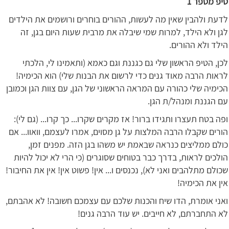
טיפ מספר 1
לדעת ולהבין שאין מה לעשות, ההורים בוחרים ורושמים את הילדים
לגן ולא הילד, למרות שמי שיבלה את מרבית שעות היום בגן, זה
הילד ולא ההורים.
לכן, הטיפ הראשון שלי גם כגננת וגם כאמא (ותאמינו לי, הלכתי
לראות הרבה מאוד גנים כדי לרשום את הבנות שלי) הוא הכימיה!
הכימיה שלי כהורה עם המראה הראשוני של הגן, עם צוות הגן וכמובן
עם הגננת ומנהל/ת הגן.
ופה בטח תעצרו ותגידו ברור! אז מקרים שקרו... כך קרו... (גם לי):
הורים שקבלו הרבה המלצות על גן מסוים, אמרו לעצמם, וואוו... אם
כולם ממליצים כנראה שבאמת יש משהו בגן הזה. מפנים זמן,
הולכים לראות, בדרך כבר בטוחים שסוגרים (כי הרי לא יכול להיות
שכולם מתלהבים ואני לא), נכנסים ו... אין! פשוט אין! אין את החיבור!
אין את הכימיה!
ואני אומרת, הדו שיח והכנות שלכם עם עצמכם חשובה! לא אהבתם,
לא התחברתם, לא חייבים. יש עוד הרבה גנים!