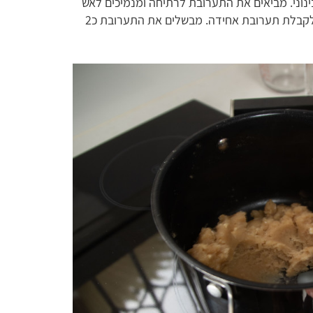
בינוני. מביאים את התערובת לרתיחה ומנמיכים לאש
קטנה. מוסיפים את הקמח ומערבבים היטב עד לקבלת תערובת אחידה. מבשלים את התערובת כ2