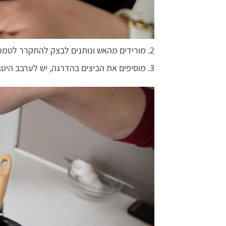
2. מורידים מהאש ונותנים לבצק להתקרר לטמפרטורת החדר, כ10-15 דקות.
3. מוסיפים את הביצים בהדרגה, יש לערבב היטב בין כל ביצה.