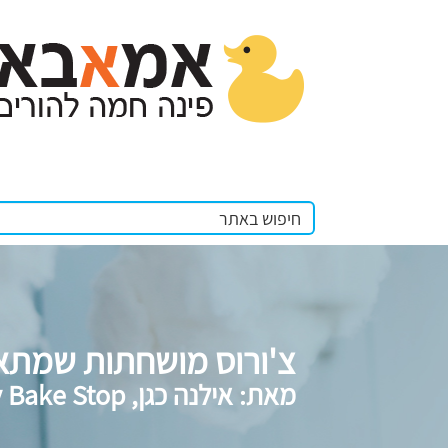
צ'ורוס מושחתות שמתאי
מאת: אילנה כגן, My Bake Stop – קינוחים ומאפים ביתיים. צילום: אורלי ורשבסקי.