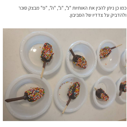
כמו כן ניתן להכין את האותיות "נ", "ג", "ה", "פ" מבצק סוכר
ולהדביק על צדדיו של הסביבון.