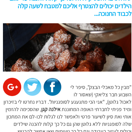
הילדים יכולים להצטרף אליכם למטבח לשעה קלה
לכבוד החנוכה...
"מבין כל מאכלי הבצק", סיפר לי
השבוע חבר צליאקי (שאסור לו
לאכול גלוטן), "אני הכי מתגעגע לסופגניות". דבריו נחרטו לי בזיכרון
ומיד פניתי לחברתי האופה המחוננת
אילנה קגן
, שהסכימה להזמין
אותי ואת סיון לשיעור פרטי ולאפשר לנו לגלות לכו-לם את המתכון
שלה לסופגניות ללא גלוטן שהן גם כל כך קלות להכנה שילדים
יכולים לעזור בעבודה וגם כל כך טעימות שאי אפשר להרגיש