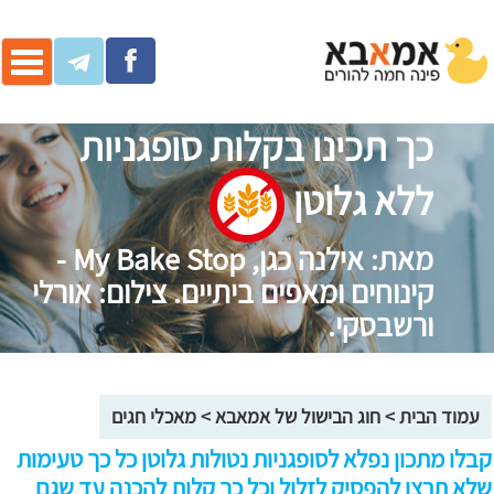
ggle
ation
כך תכינו בקלות סופגניות
ללא גלוטן
מאת: אילנה כגן, My Bake Stop -
קינוחים ומאפים ביתיים. צילום: אורלי
ורשבסקי.
עמוד הבית
>
חוג הבישול של אמאבא
>
מאכלי חגים
קבלו מתכון נפלא לסופגניות נטולות גלוטן כל כך טעימות
שלא תרצו להפסיק לזלול וכל כך קלות להכנה עד שגם