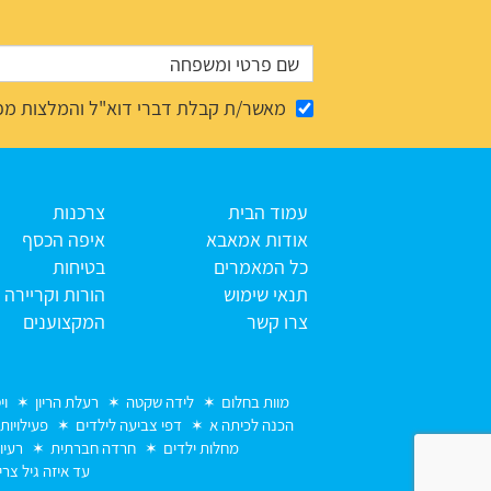
מאשר/ת קבלת דברי דוא"ל והמלצות מפ
עמוד הבית
צרכנות
אודות אמאבא
איפה הכסף
כל המאמרים
בטיחות
תנאי שימוש
הורות וקריירה
צרו קשר
המקצוענים
מוות בחלום
לידה שקטה
רעלת הריון
וי
הכנה לכיתה א
דפי צביעה לילדים
פעילויות
מחלות ילדים
חרדה חברתית
רעיו
עד איזה גיל צרי