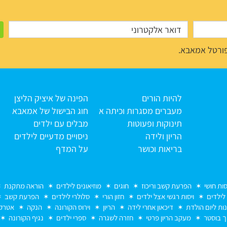
ורטל אמאבא.
להיות הורים
הפינה של איציק הליצן
מעברים מסגרות וכיתה א
חוג הבישול של אמאבא
תינוקות ופעוטות
מבלים עם ילדים
הריון ולידה
ניסויים מדעיים לילדים
בריאות וכושר
על המדף
סות חושי
הפרעת קשב וריכוז
חוגים
מוזיאונים לילדים
הוראה מתקנת
 לילדים
ויסות רגשי אצל ילדים
חזון הורי
סלולרי לילדים
הפרעת קשב
נות ליום הולדת
דיכאון אחרי לידה
הריון
וירוס הקורונה
הנקה
אטרקצ
ך בוסטר
מעקב הריון פרטי
חזרה לשגרה
ספרי ילדים
נגיף הקורונה