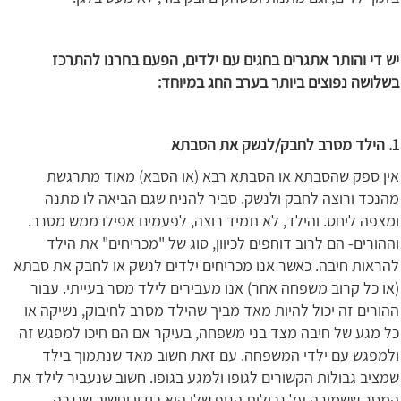
יש די והותר אתגרים בחגים עם ילדים, הפעם בחרנו להתרכז
בשלושה נפוצים ביותר בערב החג במיוחד:
1. הילד מסרב לחבק/לנשק את הסבתא
אין ספק שהסבתא או הסבתא רבא (או הסבא) מאוד מתרגשת
מהנכד ורוצה לחבק ולנשק. סביר להניח שגם הביאה לו מתנה
ומצפה ליחס. והילד, לא תמיד רוצה, לפעמים אפילו ממש מסרב.
וההורים- הם לרוב דוחפים לכיוון, סוג של "מכריחים" את הילד
להראות חיבה. כאשר אנו מכריחים ילדים לנשק או לחבק את סבתא
(או כל קרוב משפחה אחר) אנו מעבירים לילד מסר בעייתי. עבור
ההורים זה יכול להיות מאד מביך שהילד מסרב לחיבוק, נשיקה או
כל מגע של חיבה מצד בני משפחה, בעיקר אם הם חיכו למפגש זה
ולמפגש עם ילדי המשפחה. עם זאת חשוב מאד שנתמוך בילד
שמציב גבולות הקשורים לגופו ולמגע בגופו. חשוב שנעביר לילד את
המסר ששמירה על גבולות הגוף שלו היא בידיו וחשוב שנגבה