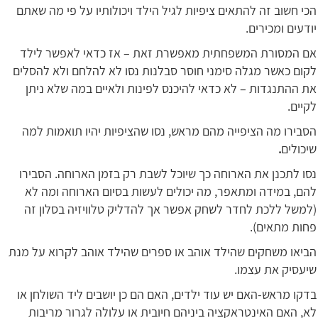
הכי חשוב זה להתאים ציפיות לגיל הילד ויכולותיו על פי מה שאתם
יודעים ומכירים.
אם המסורת המשפחתית מאפשרת זאת – אז כדאי לאפשר לילד
לקום כאשר מגלה סימני חוסר סבלנות נסו לא להלחם ולא להסלים
את ההתנגדות – לא כדאי להיכנס לפינות ולאיים במה שלא ניתן
לקיים.
הסבירו מה הציפייה מהם מראש, נסו שהציפיות יהיו תואמות למה
שיכולים
.
נסו לתכנן את הארוחה כך שיוכל לשבת רק בזמן הארוחה. הסבירו
להם, במידה ומתאפר, מה יכולים לעשות בסיום הארוחה ומה לא
(למשל ללכת לחדר לשחק אפשר אך להדליק טלוויזיה בסלון זה
פחות מתאים).
הביאו משחקים שהילד אוהב או ספרים שהילד אוהב לקרוא על מנת
שיעסיק את עצמו.
בדקו מראש-האם יש עוד ילדים, האם הם כן יושבים ליד השולחן או
לא, האם האינטראקציה ביניהם חיובית או עלולה לגרור מריבות