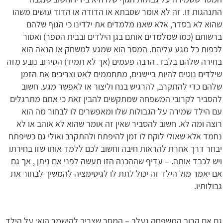
התנהגות זו. זה לא אומר שסבתא או הדודה או הדוד עושים משהו
שהוא לא בסדר, אלא שאנו מלמדים את ילדינו כי הגוף שלהם
ברשותם (כמו שמלמדים אותם בגן הילדים ובבית הספר) ואסור
לכפות כל מגע עליהם. המסר הוא שמגע למשחק או הנאה הוא
בחירה שלהם בלבד. הרבה פעמים (אך לא תמיד) הסירוב נובע מזה
שילדים נוטים להיות ביישנים, מתחממים לאט וצריכים את הזמן
שלהם כדי להתקרב, להרגיש בנח וליצור או לאפשר מגע. חשוב
להסביר לקרובי המשפחה שמתקשים להבין זאת כי אתם מתרגלים
עם הילד שמירה על הגבולות שלו ומאפשרים לו לבחור מה הוא
רוצה ומה לא. חשוב להסביר שאין זה אומר שהוא לא אוהב או לא
נחמד אלא שאולי לוקח לו זמן להיפתח ולהתקרב ואולי גם כשיפתח
יבחר דרך אחרת להראות חיבה וחשוב לכם ללמד אותו שזו בחירתו
ויש לכבד אותה. – עדיף שההכנה הזו תעשה לפני אם ניתן , אך גם
אם יאמר מול הילד זה יכול לתת לו לגיטימציה להמשיך לבחור את
גבולותיו.
גם אם קרוב המשפחה נעלב – המסר שצריך להישמר הוא: על הילד