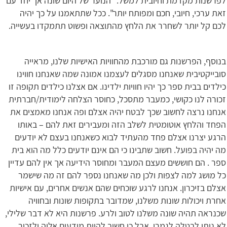
לפרשנות מקדמת וחיובית למשל: "הנוער של היום שונה אך יחד עם
זאת ערכי, חיובי, חכם ומפותח יותר". ככל שתתאמנו על כך יהיה
לכם קל יותר לשחרר את הלחץ מהתוצאה ופשוט תתמקדו בעשייה.
בנוסף, הפרשנות גם מורכבת מהחוויות האישיות שלנו, מראייה
סובייקטיבית שאנחנו מסגלים לעצמנו אמונה שמה שאנחנו חווינו
כילדים בבית ספר כך יהיו חוויות ילדינו. אם אצלנו כילדים תקופה זו
זכורה לנו כקושי, כמעבר מתסכל, כחוסר הצלחה לימודית/חברתית
אנחנו נרצה לחשוב שכך לבטח יהיה אצלם ופה אנחנו מאמצים את
הפחד והלחץ אוטומטית לשלב הזה ומעבירים זאת להם – באותו
הרגע יצרנו אצלם פחד מהעתיד לבוא כשאנחנו בעצם לא יודעים
מה יהיה בפועל. חשוב שתבינו כי הם אינם יודעים כלל מה הוא בית
ספר . הם חוששים מעצם המעבר ומחוסר הידיעה אך אין להם עדיין
כל מושג למה לצפות ולכן מה שאנחנו נספר להם זה מה שישמר
אצלם בזיכרון. אנחנו לרגע שוכחים שהם אנשים אחרים, עם אישיות
אחרת ויכולות שונות משלנו, שמדובר בתקופות שונות ובחוויה
שכנראה תהיה שונה משלנו לטוב ולרע. פרשנות היא לא דבר שלילי,
לא ניתן לבטלה לגמרי, אבל כן חשוב להיות מודעים אליה ולזכור