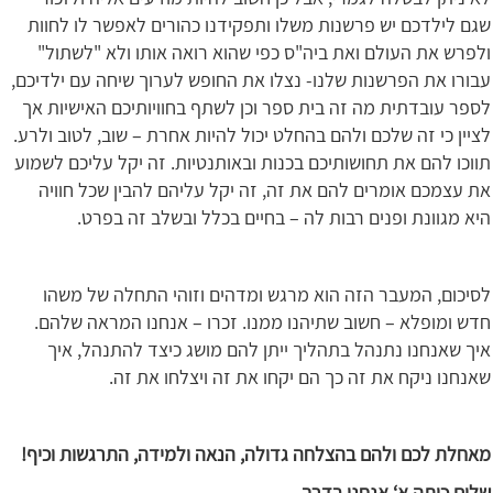
שגם לילדכם יש פרשנות משלו ותפקידנו כהורים לאפשר לו לחוות
ולפרש את העולם ואת ביה"ס כפי שהוא רואה אותו ולא "לשתול"
עבורו את הפרשנות שלנו- נצלו את החופש לערוך שיחה עם ילדיכם,
לספר עובדתית מה זה בית ספר וכן לשתף בחוויותיכם האישיות אך
לציין כי זה שלכם ולהם בהחלט יכול להיות אחרת – שוב, לטוב ולרע.
תווכו להם את תחושותיכם בכנות ובאותנטיות. זה יקל עליכם לשמוע
את עצמכם אומרים להם את זה, זה יקל עליהם להבין שכל חוויה
היא מגוונת ופנים רבות לה – בחיים בכלל ובשלב זה בפרט.
לסיכום, המעבר הזה הוא מרגש ומדהים וזוהי התחלה של משהו
חדש ומופלא – חשוב שתיהנו ממנו. זכרו – אנחנו המראה שלהם.
איך שאנחנו נתנהל בתהליך ייתן להם מושג כיצד להתנהל, איך
שאנחנו ניקח את זה כך הם יקחו את זה ויצלחו את זה.
מאחלת לכם ולהם בהצלחה גדולה, הנאה ולמידה, התרגשות וכיף!
שלום כיתה א‘ אנחנו בדרך.