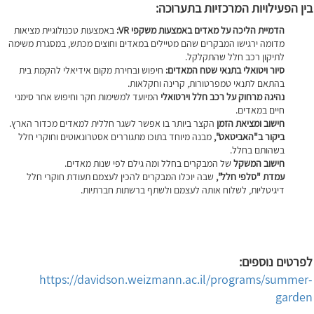
בין הפעילויות המרכזיות בתערוכה:
הדמיית הליכה על מאדים באמצעות משקפי
VR
:
באמצעות טכנולוגיית מציאות
מדומה ירגישו המבקרים שהם מטיילים במאדים וחוצים מכתש, במסגרת משימה
לתיקון רכב חלל שהתקלקל.
סיור ויטואלי בתנאי שטח המאדים:
חיפוש ובחירת מקום אידיאלי להקמת בית
בהתאם לתנאי טמפרטורות, קרינה וחקלאות.
נהיגה מרחוק על רכב חלל וירטואלי
המיועד למשימות חקר וחיפוש אחר סימני
חיים במאדים.
חישוב ומציאת הזמן
הקצר ביותר בו אפשר לשגר חללית למאדים מכדור הארץ.
ביקור ב"האביטאט",
מבנה מיוחד בתוכו מתגוררים אסטרונאוטים וחוקרי חלל
בשהותם בחלל.
חישוב המשקל
של המבקרים בחלל ומה גילם לפי שנות מאדים.
עמדת "סלפי חלל",
שבה יוכלו המבקרים להכין לעצמם תעודת חוקרי חלל
דיגיטליות, לשלוח אותה לעצמם ולשתף ברשתות חברתיות.
לפרטים נוספים:
https://davidson.weizmann.ac.il/programs/summer-
garden