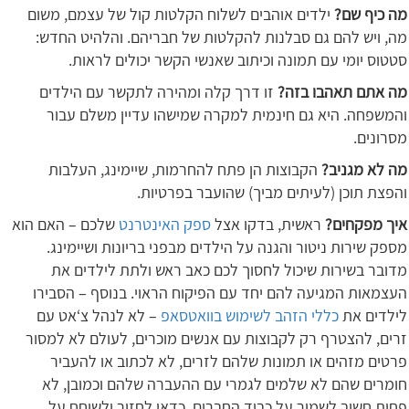
מה כיף שם?
ילדים אוהבים לשלוח הקלטות קול של עצמם, משום
מה, ויש להם גם סבלנות להקלטות של חבריהם. והלהיט החדש:
סטטוס יומי עם תמונה וכיתוב שאנשי הקשר יכולים לראות.
מה אתם תאהבו בזה?
זו דרך קלה ומהירה לתקשר עם הילדים
והמשפחה. היא גם חינמית למקרה שמישהו עדיין משלם עבור
מסרונים.
מה לא מגניב?
הקבוצות הן פתח להחרמות, שיימינג, העלבות
והפצת תוכן (לעיתים מביך) שהועבר בפרטיות.
איך מפקחים?
ראשית, בדקו אצל
ספק האינטרנט
שלכם – האם הוא
מספק שירות ניטור והגנה על הילדים מבפני בריונות ושיימינג.
מדובר בשירות שיכול לחסוך לכם כאב ראש ולתת לילדים את
העצמאות המגיעה להם יחד עם הפיקוח הראוי. בנוסף – הסבירו
לילדים את
כללי הזהב לשימוש בוואטסאפ
– לא לנהל צ‘אט עם
זרים, להצטרף רק לקבוצות עם אנשים מוכרים, לעולם לא למסור
פרטים מזהים או תמונות שלהם לזרים, לא לכתוב או להעביר
חומרים שהם לא שלמים לגמרי עם ההעברה שלהם וכמובן, לא
פחות חשוב לשמור על כבוד החברים. כדאי לחזור ולשוחח על