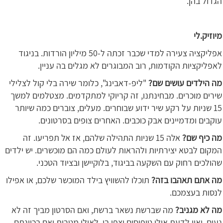
הגדול בהן.
מיוזיק.לי
אפליקציה צעירה למדי שכבר זכתה ל-50 מיליון הורדות. בניגוד
לאפליקציות הקודמות, רוב המבוגרים לא מגלים בה עניין.
מה הילדים עושים שם?
"ליפ-דאבינג", כלומר שירה בלי קול לצלילי
שירים מוכרים. מבחינתנו, זה קריוקי למתקדמים. מצטלמים למשך
15 שניות על רקע שיר ידוע שבוחרים. מעלים, צוברים כמה שיותר
עוקבים ומדמיינים אבק כוכבים. האחרים צופים בסרטונים.
מה כיף שם?
אלה 15 שניות התהילה שלהם, אז אל תפריעו. זה
המקום לבטא יצירתיות ולהראות לעולם כמה הם מוכשרים. יש ילדים
שהולכים רחוק עם השקעה בביגוד, בלוקיישן ובציוד הטכני.
מה אתם תאהבו בזה?
תוכלו להשוויץ בילד המוכשר שלכם, או אפילו
לנסות בעצמכם.
מה לא מגניב?
מה שברשת נשאר ברשת, ואם הסרטון מביך זה לא
נעים, ואין לדעת אילו טיפוסים יצפו בו, לאילו מטרות ואם בכוונתם