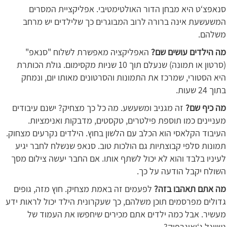
סנאפצ‘ט היא מבחן הדור האולטימטיבי. אפליקציית המסרים
המשעשעת אינה ברורה לרוב המבוגרים כך שלילדים יש מרחב
משלהם.
מה הילדים עושים שם?
האפליקציה מאפשרת לשלוח "סנאפ"
(סרטון או תמונה) שנעלם תוך 10 שניות מקסימום. גולת הכותרת
היא הסטורי, שמרכז את התמונות והסרטונים מאותו יום, ונמחק
בתוך 24 שעות.
מה כיף שם?
זה מגניב ומשעשע. מה כל כך מצחיק? ישנם עיבודים
מעניינים כמו תוספת פילטרים, טקסטים, מדבקות ואנימציות.
העיבוד הקלאסי הוא הכלב עם הלשון בחוץ. הילדים נקרעים מצחוק.
תמונות סלפי קבוצתיות גם הולכות טוב. סנאפ שנשלח לחבר יגיע
לעיניו בלבד והוא לא יכול לשתף אותו. אם החבר יעשה צילום מסך
השולח יקבל הודעה על כך.
מה אתם תאהבו בזה?
לפעמים זה באמת מצחיק. חוץ מזה, גופים
גדולים מפרסמים תוכן משלהם, כך שעקרונית הילד יכול לראות ידע
מעשיר. אבל כמה ילדים אתם מכירים שיחפשו את העמוד של
נשיונל ג‘יאוגרפיק?