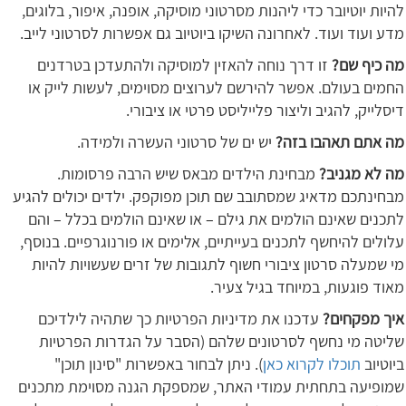
להיות יוטיובר כדי ליהנות מסרטוני מוסיקה, אופנה, איפור, בלוגים,
מדע ועוד ועוד. לאחרונה השיקו ביוטיוב גם אפשרות לסרטוני לייב.
מה כיף שם?
זו דרך נוחה להאזין למוסיקה ולהתעדכן בטרדנים
החמים בעולם. אפשר להירשם לערוצים מסוימים, לעשות לייק או
דיסלייק, להגיב וליצור פלייליסט פרטי או ציבורי.
מה אתם תאהבו בזה?
יש ים של סרטוני העשרה ולמידה.
מה לא מגניב?
מבחינת הילדים מבאס שיש הרבה פרסומות.
מבחינתכם מדאיג שמסתובב שם תוכן מפוקפק. ילדים יכולים להגיע
לתכנים שאינם הולמים את גילם – או שאינם הולמים בכלל – והם
עלולים להיחשף לתכנים בעייתיים, אלימים או פורנוגרפיים. בנוסף,
מי שמעלה סרטון ציבורי חשוף לתגובות של זרים שעשויות להיות
מאוד פוגעות, במיוחד בגיל צעיר.
איך מפקחים?
עדכנו את מדיניות הפרטיות כך שתהיה לילדיכם
שליטה מי נחשף לסרטונים שלהם (הסבר על הגדרות הפרטיות
ביוטיוב
תוכלו לקרוא כאן
). ניתן לבחור באפשרות "סינון תוכן"
שמופיעה בתחתית עמודי האתר, שמספקת הגנה מסוימת מתכנים