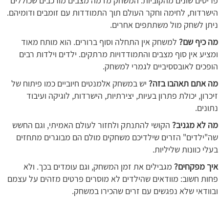
פריטים שונים מהקוביות. המשחק מדמה מצבים מורכבים שכוללים
הישרדות, לחימה וחקר העולם תוך התמודדות עם זומבים ודומיהם.
ניתן לשחק מול משתתפים אחרים.
מה כיף שם?
למשחק אין התחלה וסוף ברורים. הוא מותח מאוד
ומציע אין סוף מצבים והתמודדויות מרתקים. ילדים וילדות רבים
הופכים לאובססיביים לגמרי למשחק.
מה אתם תאהבו בזה?
יש במשחק אלמנטים חיוביים כמו פיתוח של
זיכרון, יכולת פתרון בעיות, יצירתיות, הישרדות, לוגיקה ועיבוד
נתונים.
מה לא מגניב?
הקושי להתנתק ולחזור לעולם האמיתי, וגם החשש
שה"ילדים" הזרים שילדיכם משחקים מולם הם מבוגרים מתחזים
בעלי כוונות שליליות.
איך מפקחים?
מגבילים את זמן המשחק, וגם עומדים בכך. ולא
פחות חשוב: מוודאים שהילדים לא מוסרים פרטים מזהים על עצמם
ובוודאי שלא נפגשים עם זרים שהכירו במשחק.