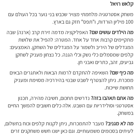
קלאש רויאל
משחק אסטרטגיה מלחמתי מצויר שכבש בני נוער בכל העולם עם
100 מיליון הורדות, ו"תפס" חזק גם בארץ.
מה הילדים עושים שם?
האפליקציה מדמה זירת קרב (ארנה) שבה
מתקיימים קרבות אחד על אחד. המטרה: להפיל את שלושת
המגדלים של היריב ולשמור על המגדלים של השחקן. האמצעים:
קלפים שמסמלים כלי נשק וכלי הגנה. כל נצחון מעניק לשחקן
גביעים, זהב, כתרים ואבני חן.
מה כיף שם?
השאיפה להתקדם לרמות הבאות ולאתגרים הבאים
ממכרת. ניתן להצטרף לשבט שבנוי בהיררכיה מסוימת ומעניק
תחושת שייכות.
מה אתם תאהבו בזה?
נדרשים תחכום, חשיבה מהירה, תכנון
אסטרטגי וסולידריות עם השבט. אלה כלים חשובים להמשך החיים
במשחק.
מה לא מגניב?
מעבר להתמכרות, ניתן לקנות קלפים וכוח בתשלום,
לעיתים בסכומים משמעותיים. וגם כאן ישנו חשש משחקנים זרים