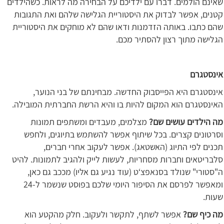
שאינם הולמים. דברו עם ילדיכם על הבחירה מה לראות. כשהילדים
קטנים, אפשר לבדוק את היסטוריית הגלישה שלהם ואת התגובות
שהם כתבו. באותה הזדמנות ודאו שהם לא מוחקים את היסטוריית
הגלישה מתוך רצון להסתיר מכם.
אינסטגרם
אינסטגרם היא הפייסבוק החדשה. מבחינתם של בני הנוער,
האינסטגרם הוא המקום להיות בו והיא הרשת החברתית המובילה.
מה הילדים עושים שם?
מצלמים, מעבדים ומשתפים תמונות
וסרטונים קצרים. בכל שיתוף אפשר להשתמש בתיוגים, ולחפש
תכנים לפי התיוג (האשטאג). אפשר לעקוב אחרי חברים,
סלבריטאים וחברות מסחריות, לעשות לייק ולהגיב לתמונות. להיט
ה"סטורי" שנולד בסנאפצ‘ט (עוד נגיע גם אליו) מככב גם כאן,
ומאפשר לפרסם את הסיפור היומי שלכם בפוסט שנשמר ל-24
שעות.
מה כיף שם?
אפשר לשתף, לתקשר ולעקוב. חלק מהקטע הוא