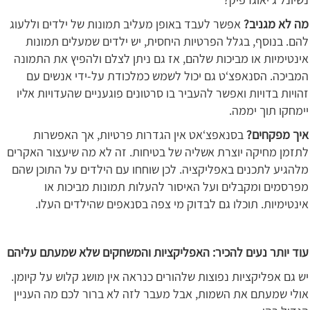
מה לא מגניב?
אפשר לעבד באופן מעליב תמונות של ילדים וללעוג
להם. בנוסף, בגלל הפרטיות היחסית, יש ילדים שמעלים תמונות
אינטימיות או מביכות שלהם, אז גם ניתן לצלם ולהפיץ את התמונה
המביכה. הסנאפצ‘ט גם יכול לשמש כמלכודת על-ידי אנשים עם
זהויות בדויות ואפשר להעביר בו סרטונים פוגעניים שהעדויות אליו
יימחקו תוך יממה.
איך מפקחים?
בסנאפצ‘אט אין הגדרות פרטיות, אך האפשרות
לתזמן מחיקה יוצרת אשליה של בטיחות. זה לא מה שיעצור האקרים
מלהגיע לתכנים באפליקציה. לכן שוחחו עם הילדים על התוכן שהם
מפרסמים ומקבלים ועל האיסור להעלות תמונות מביכות או
אינטימיות. תוכלו גם לבדוק מי צפה בסנאפים שהילדים העלו.
עוד יותר נעים להכיר: האפליקציות והמשחקים שלא שמעתם עליהם
יש גם אפליקציות נפוצות שלהורים כנראה אין מושג קלוש על קיומן.
אולי שמעתם את השמות, אבל מעבר לזה לא ברור לכם מה העניין