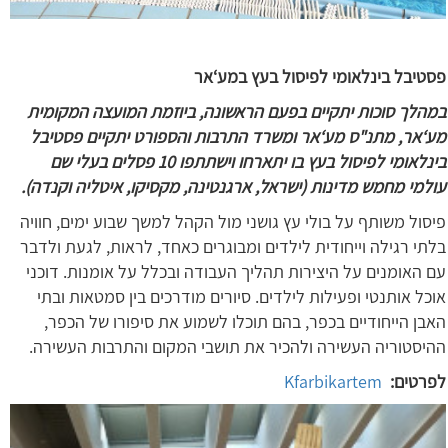
פסטיבל בינלאומי לפיסול בעץ במע‘אר
במהלך סוכות יתקיים בפעם הראשונה, ביוזמת המועצה המקומית
מע‘אר, מתנ"ס מע‘אר ומשרד התרבות והספורט יתקיים פסטיבל
בינלאומי לפיסול בעץ בו יתארחו וישתתפו 10 פסלים בעלי שם
עולמי מחמש מדינות (ישראל, ארגנטינה, מקסיקו, איטליה וקנדה).
פיסול משותף על בולי עץ גושני מול הקהל למשך שבוע ימים, חוויה
בלתי רגילה וייחודית לילדים ומבוגרים כאחד, לראות, לגעת ולדבר
עם האומנים על היצירות תהליך העבודה ובכלל על אומנות. דוכני
אוכל אותנטי ופעילות לילדים. סיורים מודרכים בין סמטאות ובתי
האבן הייחודיים בכפר, בהם תוכלו לשמוע את סיפורו של הכפר,
ההיסטוריה העשירה ולהכיר את תושבי המקום והתרבות העשירה.
לפרטים:
Kfarbikartem