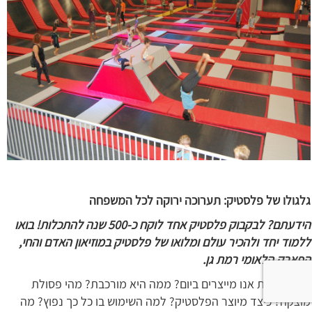
גלגולו של פלסטיק: תערוכה ירוקה לכל המשפחה
הידעתם? לבקבוק פלסטיק אחד לוקח כ-500 שנה להתכלות! בואו
ללמוד יחד ולהכיר עולם ומלואו של פלסטיק במוזיאון האדם והחי,
הפארק הלאומי רמת גן.
כמה פסולת אנו מייצרים ביום? ממה היא מורכבת? מהי פסולת
מוצקה? כיצד מיוצר הפלסטיק? למה השימוש בו כל כך נפוץ? מה