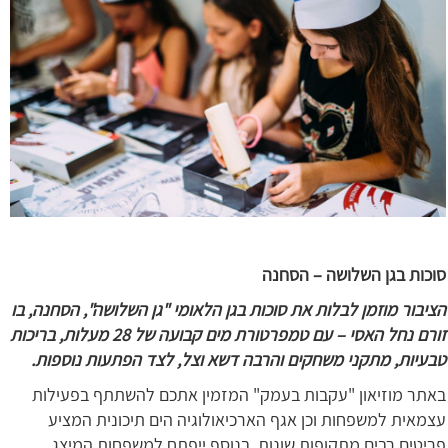
סוכות בגן השלושה – הסחנה
הציבור מוזמן לבלות את סוכות בגן הלאומי "גן השלושה", הסחנה, בו
זורם נחל האסי – עם טמפרטורת מים קבועה של 28 מעלות, בריכות
טבעיות, מתקני משחקים והרבה דשא וצל, לצד הפתעות נוספות.
באתר מוזיאון "עקבות בעמק" המזמין אתכם להשתתף בפעילות
עצמאית למשפחות וכן אגף הארכיאולוגיה הים תיכונית המציע
פריטים רבים מתקופות שונות. בנוסף ייפתח למשפחות המיצג