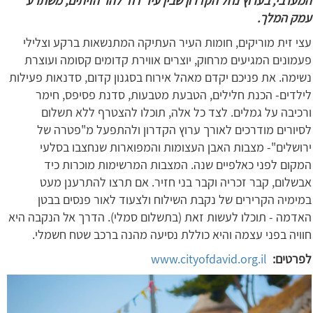
המערבי, בערוץ נחל הקדרון שבין עיר דוד להר הזיתים, משתרע
עמק המלך.
עצי זית מוריקים, חומות העיר העתיקה המתנשאות ברקע וצלילי
פעמונים המגיעים מרחוק, יוצרים אווירת קדומים קסומה ועוצרת
נשימה. את פניכם יקדם מאהל אירוח בסגנון קדום, סדנאות פעילות
לילדים- הכנת חלילים, הטבעת מטבעות, סדנת פסיפס, חימר
ורכיבה על גמלים. לצד כל אלה, תוכלו להצטרף ללא תשלום
לסיורים מודרכים לאורך ערוץ הקדרון ולהתפעל מ"פטרה של
ירושלים"- מצבות האבן העצומות והמפוארות שנחצבו בסלעי
המקום לפני כאלפיים שנה. המצבות המרשימות מוכרות כיד
אבשלום, קבר זכריה וקבר בני חזיר. אם תרצו להתרענן מעט
במימיה הקרירים של נקבת השילוח ולצעוד לאור פנסים בבטן
האדמה - תוכלו לעשות זאת (בתשלום סמלי). הדרך אל הנקבה היא
חוויה בפני עצמה והיא כוללת נסיעה מהנה ברכב שטח חשמלי.
לפרטים:
www.cityofdavid.org.il