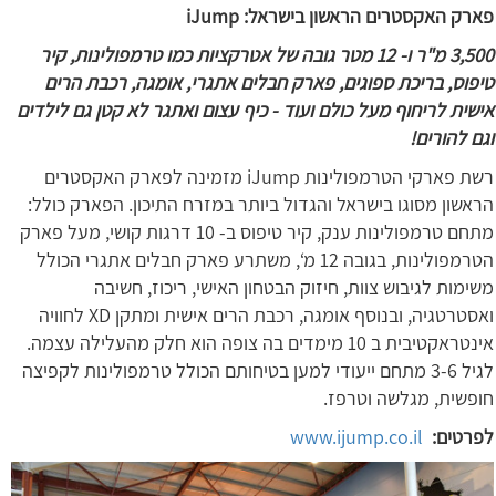
פארק האקסטרים הראשון בישראל: iJump
3,500 מ"ר ו- 12 מטר גובה של אטרקציות כמו טרמפולינות, קיר
טיפוס, בריכת ספוגים, פארק חבלים אתגרי, אומגה, רכבת הרים
אישית לריחוף מעל כולם ועוד - כיף עצום ואתגר לא קטן גם לילדים
וגם להורים!
רשת פארקי הטרמפולינות iJump מזמינה לפארק האקסטרים
הראשון מסוגו בישראל והגדול ביותר במזרח התיכון. הפארק כולל:
מתחם טרמפולינות ענק, קיר טיפוס ב- 10 דרגות קושי, מעל פארק
הטרמפולינות, בגובה 12 מ‘, משתרע פארק חבלים אתגרי הכולל
משימות לגיבוש צוות, חיזוק הבטחון האישי, ריכוז, חשיבה
ואסטרטגיה, ובנוסף אומגה, רכבת הרים אישית ומתקן XD לחוויה
אינטראקטיבית ב 10 מימדים בה צופה הוא חלק מהעלילה עצמה.
לגיל 3-6 מתחם ייעודי למען בטיחותם הכולל טרמפולינות לקפיצה
חופשית, מגלשה וטרפז.
לפרטים:
www.ijump.co.il