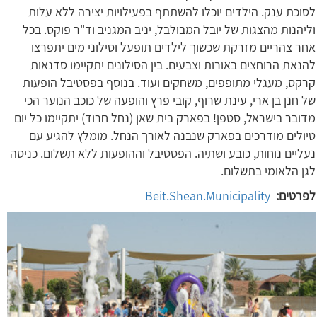
לסוכת ענק. הילדים יוכלו להשתתף בפעילויות יצירה ללא עלות
וליהנות מהצגות של יובל המבולבל, יניב המגניב וד"ר פוקס. בכל
אחר צהריים מזרקת שכשוך לילדים תופעל וסילוני מים יתפרצו
להנאת הרוחצים באורות וצבעים. בין הסילונים יתקיימו סדנאות
קרקס, מעגלי מתופפים, משחקים ועוד. בנוסף בפסטיבל הופעות
של חנן בן ארי, עינת שרוף, קובי פרץ והופעה של כוכב הנוער הכי
מדובר בישראל, סטפן! בפארק בית שאן (נחל חרוד) יתקיימו כל יום
טיולים מודרכים בפארק שנבנה לאורך הנחל. מומלץ להגיע עם
נעליים נוחות, כובע ושתיה. הפסטיבל וההופעות ללא תשלום. כניסה
לגן הלאומי בתשלום.
לפרטים:
Beit.Shean.Municipality