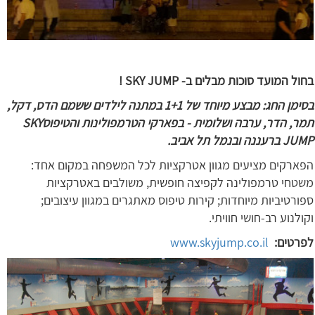
בחול המועד סוכות מבלים ב- SKY JUMP !
בסימן החג: מבצע מיוחד של 1+1 במתנה לילדים ששמם הדס, דקל,
תמר, הדר, ערבה ושלומית - בפארקי הטרמפולינות והטיפוסSKY
JUMP ברעננה ובנמל תל אביב.
הפארקים מציעים מגוון אטרקציות לכל המשפחה במקום אחד:
משטחי טרמפולינה לקפיצה חופשית, משולבים באטרקציות
ספורטיביות מיוחדות; קירות טיפוס מאתגרים במגוון עיצובים;
וקולנוע רב-חושי חוויתי.
לפרטים:
www.skyjump.co.il