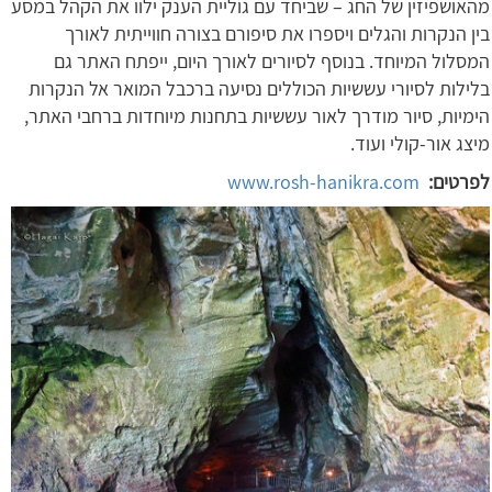
מהאושפיזין של החג – שביחד עם גוליית הענק ילוו את הקהל במסע
בין הנקרות והגלים ויספרו את סיפורם בצורה חווייתית לאורך
המסלול המיוחד. בנוסף לסיורים לאורך היום, ייפתח האתר גם
בלילות לסיורי עששיות הכוללים נסיעה ברכבל המואר אל הנקרות
הימיות, סיור מודרך לאור עששיות בתחנות מיוחדות ברחבי האתר,
מיצג אור-קולי ועוד.
לפרטים:
www.rosh-hanikra.com