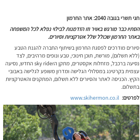
חגי תשרי בגובה 2040: אתר החרמון
הסתיו כבר מורגש באויר וזו הזדמנות לבילוי נפלא לכל המשפחה
באתר החרמון שכולל שלל אטרקציות וסיורים.
סיורים מודרכים לפסגת החרמון בשיתוף החברה להגנת הטבע
(ללא תשלום), מורשת, תוכן חינוכי, טבע ונופים מרהיבים, לצד
נסיעה ברכבל, מזחלות אקסטרים, מתקן הsky rider החדש, נסיעה
עצמית בקרטינג במסלולי הגלישה ומדרון משופע לגלישה באבובי
הקיץ. הכניסה לאתר והסיורים ללא תשלום, המתקנים והאטרקציות
בתשלום.
לפרטים:
www.skihermon.co.il