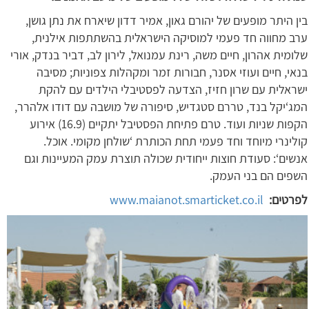
בין היתר מופעים של יהורם גאון, אמיר דדון שיארח את נתן גושן,
ערב מחווה חד פעמי למוסיקה הישראלית בהשתתפות אילנית,
שלומית אהרון, חיים משה, רינת עמנואל, לירון לב, דביר בנדק, אורי
בנאי, חיים ועוזי אסנר, חבורות זמר ומקהלות צפוניות; מסיבה
ישראלית עם שרון חזיז, הצדעה לפסטיבלי הילדים עם להקת
המג‘יקל בנד, טררם סטגדיש, סיפורה של מושבה עם דודו אלהרר,
הקפות שניות ועוד. טרם פתיחת הפסטיבל יתקיים (16.9) אירוע
קולינרי מיוחד וחד פעמי תחת הכותרת ‘שולחן מקומי. אוכל.
אנשים‘: סעודת חוצות ייחודית שכולה תוצרת עמק המעיינות וגם
השפים הם בני העמק.
לפרטים:
www.maianot.smarticket.co.il