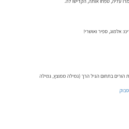
רו עליה, טפחו אותה, הקדישו לה.
: אלמוג, ספיר ואושרי!
נוכית ומנחת הורים בתחום הגיל הרך (גמילה ממוצץ, גמילה
סבוק