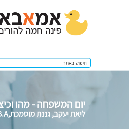
יום המשפחה - מהו וכיצד
ליאת יעקב, גננת מוסמכת,B.A בחינוך, יועצת חינוכית ומנחת הורים בתחום הגיל הרך.