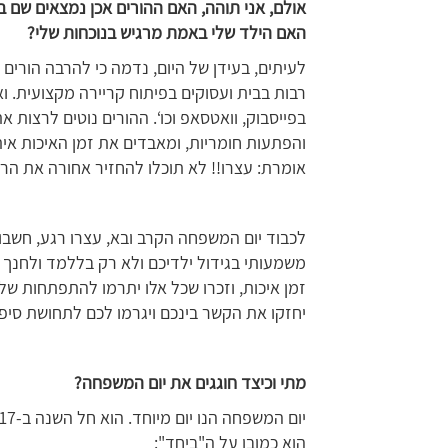
אולם, אני תוהה, האם ההורים אכן נמצאים שם ב
האם הילד שלי באמת מרגיש בנוכחות שלי?
לעיתים, בעידן של היום, נדמה כי להרבה הורים 
רבות בבית ועסוקים בפיתוח קריירה מקצועית. וא
בפייסבוק, וואטסאפ וכו‘. ההורים נוטים לרצות
והפתעות חומריות, ומאבדים את זמן האיכות אית
אומרת: עצרו!! לא תוכלו להחזיר אחורה את הר
לכבוד יום המשפחה הקרב ובא, עצרו רגע, חשבו 
משמעותי בגידול ילדיכם ולא רק בללמד ולחנך
זמן איכות, וזכרו שכל אלו יתרמו להתפתחות של
יחזקו את הקשר בינכם ויגרמו לכם לתחושת סיפ
מתי וכיצד חוגגים את יום המשפחה?
הוא כמובן על ה"ביחד":