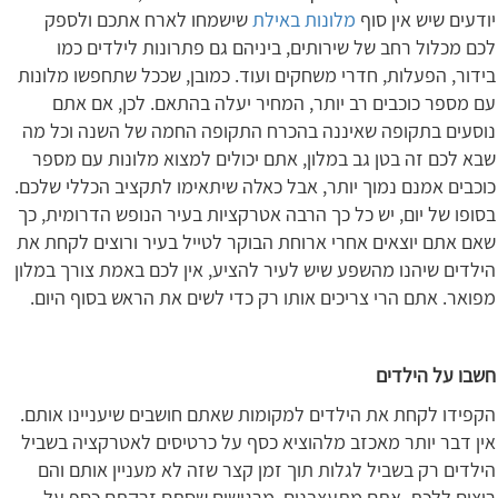
יודעים שיש אין סוף
מלונות באילת
שישמחו לארח אתכם ולספק
לכם מכלול רחב של שירותים, ביניהם גם פתרונות לילדים כמו
בידור, הפעלות, חדרי משחקים ועוד. כמובן, שככל שתחפשו מלונות
עם מספר כוכבים רב יותר, המחיר יעלה בהתאם. לכן, אם אתם
נוסעים בתקופה שאיננה בהכרח התקופה החמה של השנה וכל מה
שבא לכם זה בטן גב במלון, אתם יכולים למצוא מלונות עם מספר
כוכבים אמנם נמוך יותר, אבל כאלה שיתאימו לתקציב הכללי שלכם.
בסופו של יום, יש כל כך הרבה אטרקציות בעיר הנופש הדרומית, כך
שאם אתם יוצאים אחרי ארוחת הבוקר לטייל בעיר ורוצים לקחת את
הילדים שיהנו מהשפע שיש לעיר להציע, אין לכם באמת צורך במלון
מפואר. אתם הרי צריכים אותו רק כדי לשים את הראש בסוף היום.
חשבו על הילדים
הקפידו לקחת את הילדים למקומות שאתם חושבים שיעניינו אותם.
אין דבר יותר מאכזב מלהוציא כסף על כרטיסים לאטרקציה בשביל
הילדים רק בשביל לגלות תוך זמן קצר שזה לא מעניין אותם והם
רוצים ללכת. אתם מתעצבנים, מרגישים שסתם זרקתם כסף על