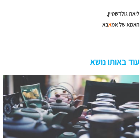
ליאת גולדשטיין,
האמא של אמ
א
בא
עוד באותו נושא