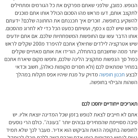
הנופש. כמובן, שלפני שאתם מפרקים את כל הגורמים ומתחילים
לתקצב אותם, דעו מראש מהו הסכום הכולל אותו אתם מוכנים
להשקיע בחופשה. זוכרים איך תכננתם את החתונה שלכם? ידעתם
מראש שיש לכם x כסף, ועשיתם כמעט הכל כדי לא לחרוג מהסכום.
אותו הדבר עשו עם החופשות המשפחתיות שלכם. אם אתם יודעים
שיש אטרקציה לילדים שתיאלץ אתכם להיפרד מ200 שקלים לראש
יותר ממה שחשבתם בהתחלה, הורידו את אותם מאתיים שקלים
כפול סך הנפשות מתקציב הלינה שלכם, וחפשו מקום שיארח אתכם
במחיר שמתאים לכם (ולא חסרים מקומות כאלה), חשוב וכדאי
לבצע
תכנון חופשה
מדויק על מנת שיהיו אפס תקלות במהלך
השהות והבילוי בחופשה.
תאריכים ייחודיים יחסכו לכם
אתם לא חייבים לצאת לנופש בזמן שכל המדינה יוצאת אליו. יש
סיבה מסויימת שהמחירים גבוהים יותר ״בעונה״. כולם הרי נוסעים
לחופשה בתקופה הזאת והביקוש הוא אדיר. מעבר לכך שלא תמיד
נעים לנפוש במקומות הומי אדם שבהם קשה ללכת מבלי להיתקל