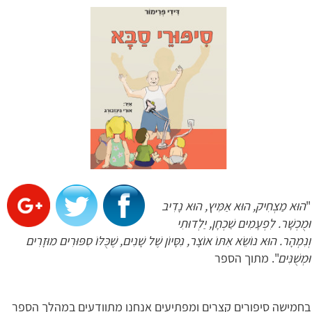
"
הוּא מַצְחִיק, הוּא אַמִּיץ, הוּא נָדִיב
וּמֻכְשָׁר. לִפְעָמִים שַׁכְחָן, יַלְדוּתִי
וְנִמְהָר. הוּא נוֹשֵׂא אִתּוֹ אוֹצָר, נִסָּיוֹן שֶׁל שָׁנִים, שֶׁכֻּלּוֹ סִפּוּרִים מוּזָרִים
וּמְשֻׁנִּים
". מתוך הספר
בחמישה סיפורים קצרים ומפתיעים אנחנו מתוודעים במהלך הספר