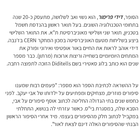
הסופר,
דידי פרימור
, הוא נשוי ואב לשלושה, מתעסק כ-20 שנה
בתחומי הטכנולוגיה השונים. בעל תואר ראשון בהנדסת חשמל
בטכניון, תואר שני ושלישי מאוניברסיטת ת"א. את התואר השלישי
ביצע בשליחות מטעם האוניברסיטה במכון המחקר CERN בז‘נבה.
דידי אוהב לראות את החיים באור אופטימי ואירוני ופורק את
המתחים היומיומיים בשחייה וריצות ארוכות (מרתון). כבר מספר
שנים הוא כותב בלוג סאטירי בשם Diditells הזוכה לתפוצה רחבה.
על ההשראה לכתיבת הספר הוא מספר: "פעמים רבות שמענו
סיפורים מוזרים, מצחיקים ומפתיעים על ילדותו של אבי יעקב. לפני
כחמש שנים בתי הגדולה החליטה לכתוב אוסף סיפורים על אבי,
הסבא שלה, במסגרת בי"ס. כאשר עזרתי לה בנושא, התחלתי
במקביל לכתוב חלק מהסיפורים בעצמי. מיד אחרי הסיפור הראשון
הבנתי שהסיפורים האלה דינם לצאת לאור".