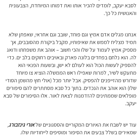
לסבא יעקב, לומדים להכיר אותו ואת דמותו המיוחדת, הצבעונית
והאנושית כל כך.
אנחנו מגלים אדם אמיץ וגם פוחד, שובב וגם אחראי, שאפתן שלא
תמיד מצליח לממש את שאיפותיו, מקבל ביקורת מהסובבים, אך
מספיק אמיץ לעמוד על שלו והכי חשוב – אוהב את משפחתו ודואג
לה. הוא נלחם בפחדים בלונה פארק ובאויבים רחוקים בלב ים. כדי
להספיק לעשות הכול הוא לעולם לא ישן, ובשעות הפנאי הוא
מתעקש לשיר, למרות שאפילו ראש הממשלה הוציא צו מיוחד
שדורש מהזייפנים להפסיק. אבל יותר מכל (אולי חוץ מהשמן הסודי
שלו) הוא אוהב את הנכדים. בתוך כל סבא מסתתרים להם סיפורים
מופלאים שממתינים להזדמנות לצאת לאור. אלו הסיפורים של סבא
יעקב.
עוד יש לשבח את האיורים המקוריים והססגוניים של
אורי גינזבורג
,
שמאירים בשלל צבעים את הסיפור ומוסיפים לייחודיות שלו.