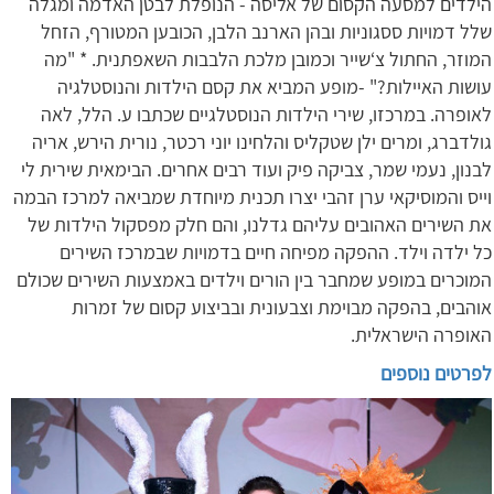
הילדים למסעה הקסום של אליסה - הנופלת לבטן האדמה ומגלה
שלל דמויות ססגוניות ובהן הארנב הלבן, הכובען המטורף, הזחל
המוזר, החתול צ‘שייר וכמובן מלכת הלבבות השאפתנית. * "מה
עושות האיילות?" -מופע המביא את קסם הילדות והנוסטלגיה
לאופרה. במרכזו, שירי הילדות הנוסטלגיים שכתבו ע. הלל, לאה
גולדברג, ומרים ילן שטקליס והלחינו יוני רכטר, נורית הירש, אריה
לבנון, נעמי שמר, צביקה פיק ועוד רבים אחרים. הבימאית שירית לי
וייס והמוסיקאי ערן זהבי יצרו תכנית מיוחדת שמביאה למרכז הבמה
את השירים האהובים עליהם גדלנו, והם חלק מפסקול הילדות של
כל ילדה וילד. ההפקה מפיחה חיים בדמויות שבמרכז השירים
המוכרים במופע שמחבר בין הורים וילדים באמצעות השירים שכולם
אוהבים, בהפקה מבוימת וצבעונית ובביצוע קסום של זמרות
האופרה הישראלית.
לפרטים נוספים