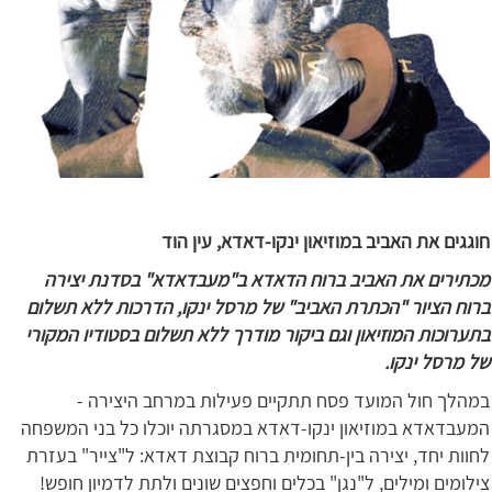
חוגגים את האביב במוזיאון ינקו-דאדא, עין הוד
מכתירים את האביב ברוח הדאדא ב"מעבדאדא" בסדנת יצירה
ברוח הציור "הכתרת האביב" של מרסל ינקו, הדרכות ללא תשלום
בתערוכות המוזיאון וגם ביקור מודרך ללא תשלום בסטודיו המקורי
של מרסל ינקו.
במהלך חול המועד פסח תתקיים פעילות במרחב היצירה -
המעבדאדא במוזיאון ינקו-דאדא במסגרתה יוכלו כל בני המשפחה
לחוות יחד, יצירה בין-תחומית ברוח קבוצת דאדא: ל"צייר" בעזרת
צילומים ומילים, ל"נגן" בכלים וחפצים שונים ולתת לדמיון חופש!