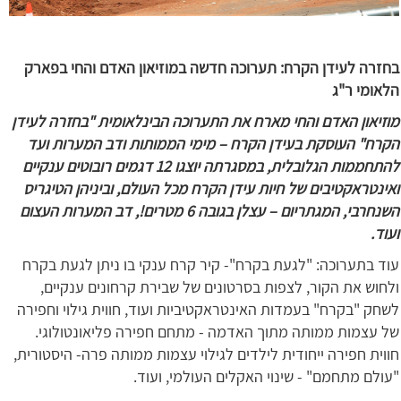
בחזרה לעידן הקרח: תערוכה חדשה במוזיאון האדם והחי בפארק
הלאומי ר"ג
מוזיאון האדם והחי מארח את התערוכה הבינלאומית "בחזרה לעידן
הקרח" העוסקת בעידן הקרח – מימי הממותות ודב המערות ועד
להתחממות הגלובלית, במסגרתה יוצגו 12 דגמים רובוטים ענקיים
ואינטראקטיבים של חיות עידן הקרח מכל העולם, וביניהן הטיגריס
השנחרבי, המגתריום – עצלן בגובה 6 מטרים!, דב המערות העצום
ועוד.
עוד בתערוכה: "לגעת בקרח"- קיר קרח ענקי בו ניתן לגעת בקרח
ולחוש את הקור, לצפות בסרטונים של שבירת קרחונים ענקיים,
לשחק "בקרח" בעמדות האינטראקטיביות ועוד, חווית גילוי וחפירה
של עצמות ממותה מתוך האדמה - מתחם חפירה פליאונטולוגי.
חווית חפירה ייחודית לילדים לגילוי עצמות ממותה פרה- היסטורית,
"עולם מתחמם" - שינוי האקלים העולמי, ועוד.