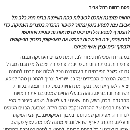
פסח בחווה בתל אביב
החווה מזמינה אתכם לפעילות פסח חווייתית ברוח החג בלב תל
אביב! נצא למסע בזמן ונחזור ‏לסיפור ההגדה במצרים העתיקה, כדי
להצטרף למסע הילדים יכינו שרשראות פרעוניות ויתחפשו
לפרעונים, יבנו ‏פירמידות ויחפשו את האפיקומן במבוך הפיקוסים
ולבסוף יכינו עציץ אישי הביתה.
במסגרת הפעילות נעזור לבנות את מצרים העתיקה ונבנה
פירמידות בבית הקוביות. מי יבנה פירמידה יציבה? מי ‏תבנה מגדל
גבוה? כשכל הפירמידות תעמודנה נוכל לגלות את הרמז לתחנה
הבאה.‏ המצרים מכבידים על בני ישראל. צריך להתכונן מהר למסע
יציאה לארץ ישראל. נבקר את החיות ‏בפינת החי ונצפה בכוורת
השקופה ובדבורים. נזהה בבעלי החיים שמסביבנו את הדמויות
‏מההגדה: חכם, רשע, תם ושאינו יודע לשאול. נשמע סיפורים מפי
ארבעת הבנים של ההגדה ונקבל ‏מהם חידה.‏ ארבעת הבנים הטמינו
לנו חידה, אפיקומן שמסתתר במבוך הפיקוסים, בין עצי הפיקוס
והעלים.‏ נתקרב לארץ ישראל ונביא מתנה לאדמה. עציץ מקושט
שנכין בעצמנו ונוכל לקחת הביתה ולהמשיך ‏לטפח כמזכרת מהמסע