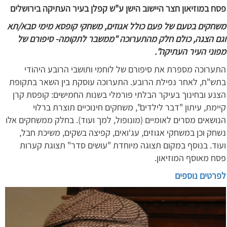
פסח במוזיאון חצר היישוב הישן ע"ש קפלן בעיר העתיקה בירושלים
משחקים בטעם של פעם כולל אגוזים, משחקי קופסא מימי סבא/תא
וגם הצגה, כולם חלק מהתערוכה "ממשבר לתקומה- סיפורם של
מפוני העיר העתיקה".
התערוכה מספרת את סיפורם של לוחמי ותושבי הרובע היהודי
בתש"ח, לאחר נפילת הרובע. התערוכה עוסקת בין השאר בתקופת
הצנע ובחינוך בעיקר הבלתי פורמלי בשנות החמישים: קופסת קרן
קיימת, עיתון "דבר לילדים", משחקים חינוכיים תוצרת ברלוי
הנושאים מסרים לאומיים (מונופול, למך ועוד). בחלק ממשחקים אלו
נשחק וכן במשחקי אגוזים, עג‘ואים, קפיצה בשקים, משיכת חבל,
ועוד. בנוסף במקום תצוגה מיוחדת "עושים סדר" תצוגת קערות
פסח מאוסף המוזיאון.
לפרטים נוספים