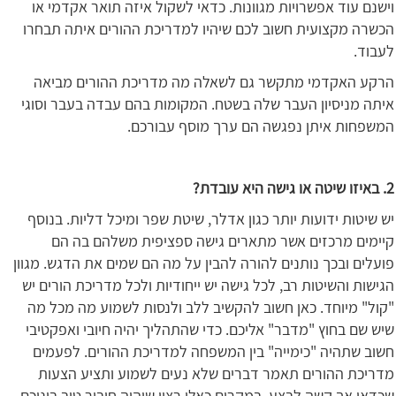
וישנם עוד אפשרויות מגוונות. כדאי לשקול איזה תואר אקדמי או
הכשרה מקצועית חשוב לכם שיהיו למדריכת ההורים איתה תבחרו
לעבוד.
הרקע האקדמי מתקשר גם לשאלה מה מדריכת ההורים מביאה
איתה מניסיון העבר שלה בשטח. המקומות בהם עבדה בעבר וסוגי
המשפחות איתן נפגשה הם ערך מוסף עבורכם.
2. באיזו שיטה או גישה היא עובדת?
יש שיטות ידועות יותר כגון אדלר, שיטת שפר ומיכל דליות. בנוסף
קיימים מרכזים אשר מתארים גישה ספציפית משלהם בה הם
פועלים ובכך נותנים להורה להבין על מה הם שמים את הדגש. מגוון
הגישות והשיטות רב, לכל גישה יש ייחודיות ולכל מדריכת הורים יש
"קול" מיוחד. כאן חשוב להקשיב ללב ולנסות לשמוע מה מכל מה
שיש שם בחוץ "מדבר" אליכם. כדי שהתהליך יהיה חיובי ואפקטיבי
חשוב שתהיה "כימייה" בין המשפחה למדריכת ההורים. לפעמים
מדריכת ההורים תאמר דברים שלא נעים לשמוע ותציע הצעות
שכדאי אך קשה לבצע. במקרים כאלו רצוי שיהיה חיבור טוב ביניכם.